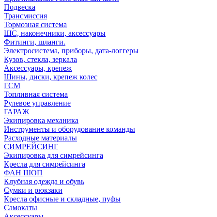
Подвеска
Трансмиссия
Тормозная система
ШС, наконечники, аксессуары
Фитинги, шланги.
Электросистема, приборы, дата-логгеры
Кузов, стекла, зеркала
Аксессуары, крепеж
Шины, диски, крепеж колес
ГСМ
Топливная система
Рулевое управление
ГАРАЖ
Экипировка механика
Инструменты и оборудование команды
Расходные материалы
СИМРЕЙСИНГ
Экипировка для симрейсинга
Кресла для симрейсинга
ФАН ШОП
Клубная одежда и обувь
Сумки и рюкзаки
Кресла офисные и складные, пуфы
Самокаты
Аксессуары