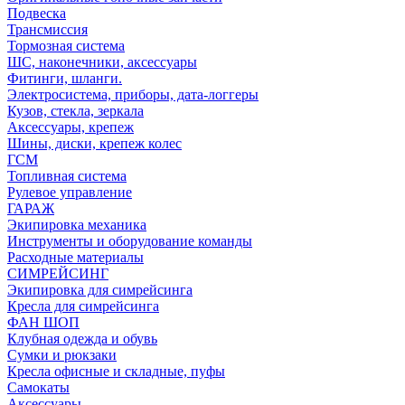
Подвеска
Трансмиссия
Тормозная система
ШС, наконечники, аксессуары
Фитинги, шланги.
Электросистема, приборы, дата-логгеры
Кузов, стекла, зеркала
Аксессуары, крепеж
Шины, диски, крепеж колес
ГСМ
Топливная система
Рулевое управление
ГАРАЖ
Экипировка механика
Инструменты и оборудование команды
Расходные материалы
СИМРЕЙСИНГ
Экипировка для симрейсинга
Кресла для симрейсинга
ФАН ШОП
Клубная одежда и обувь
Сумки и рюкзаки
Кресла офисные и складные, пуфы
Самокаты
Аксессуары