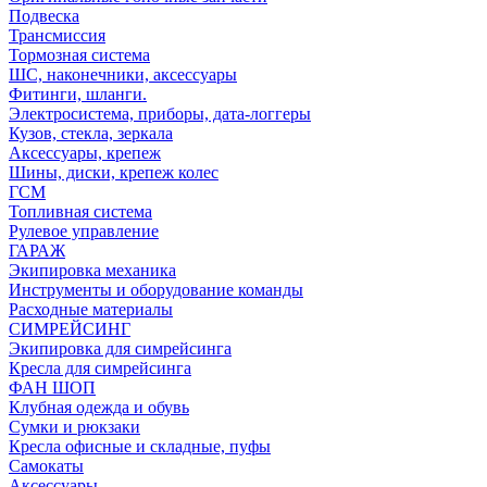
Подвеска
Трансмиссия
Тормозная система
ШС, наконечники, аксессуары
Фитинги, шланги.
Электросистема, приборы, дата-логгеры
Кузов, стекла, зеркала
Аксессуары, крепеж
Шины, диски, крепеж колес
ГСМ
Топливная система
Рулевое управление
ГАРАЖ
Экипировка механика
Инструменты и оборудование команды
Расходные материалы
СИМРЕЙСИНГ
Экипировка для симрейсинга
Кресла для симрейсинга
ФАН ШОП
Клубная одежда и обувь
Сумки и рюкзаки
Кресла офисные и складные, пуфы
Самокаты
Аксессуары