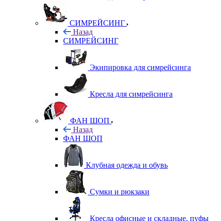
СИМРЕЙСИНГ
Назад
СИМРЕЙСИНГ
Экипировка для симрейсинга
Кресла для симрейсинга
ФАН ШОП
Назад
ФАН ШОП
Клубная одежда и обувь
Сумки и рюкзаки
Кресла офисные и складные, пуфы