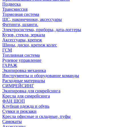
Подвеска
Трансмиссия
Тормозная система
ШС, наконечники, аксессуары
Фитинги, шланги.
Электросистема, приборы, дата-логгеры
Кузов, стекла, зеркала
Аксессуары, крепеж
Шины, диски, крепеж колес
ГСМ
Топливная система
Рулевое управление
ГАРАЖ
Экипировка механика
Инструменты и оборудование команды
Расходные материалы
СИМРЕЙСИНГ
Экипировка для симрейсинга
Кресла для симрейсинга
ФАН ШОП
Клубная одежда и обувь
Сумки и рюкзаки
Кресла офисные и складные, пуфы
Самокаты
Аксессуары