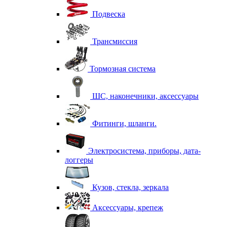
Подвеска
Трансмиссия
Тормозная система
ШС, наконечники, аксессуары
Фитинги, шланги.
Электросистема, приборы, дата-
логгеры
Кузов, стекла, зеркала
Аксессуары, крепеж