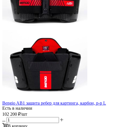
Bengio AB1 защита ребер для картинга, карбон, р-р L
Есть в наличии
102 200
₽
/шт
В корзину