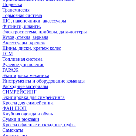
Подвеска
Трансмиссия
Тормозная система
ШС, наконечники, аксессуары
Фитинги, шланги.
Электросистема, приборы, дата-логгеры
Кузов, стекла, зеркала
Аксессуары, крепеж
Шины, диски, крепеж колес
ГСМ
Топливная система
Рулевое управление
ГАРАЖ
Экипировка механика
Инструменты и оборудование команды
Расходные материалы
СИМРЕЙСИНГ
Экипировка для симрейсинга
Кресла для симрейсинга
ФАН ШОП
Клубная одежда и обувь
Сумки и рюкзаки
Кресла офисные и складные, пуфы
Самокаты
Аксессуары