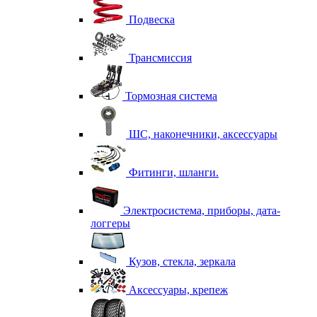
Подвеска
Трансмиссия
Тормозная система
ШС, наконечники, аксессуары
Фитинги, шланги.
Электросистема, приборы, дата-
логгеры
Кузов, стекла, зеркала
Аксессуары, крепеж