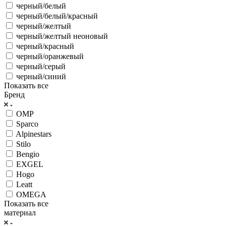
черный/белый
черный/белый/красный
черный/желтый
черный/желтый неоновый
черный/красный
черный/оранжевый
черный/серый
черный/синий
Показать все
Бренд
OMP
Sparco
Alpinestars
Stilo
Bengio
EXGEL
Hogo
Leatt
OMEGA
Показать все
материал