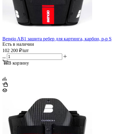
Bengio AB1 защита ребер для картинга, карбон, р-р S
Есть в наличии
102 200
₽
/шт
В корзину