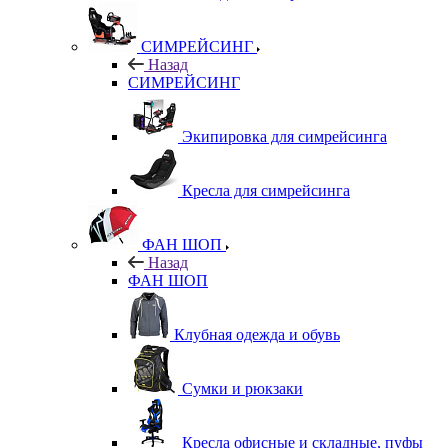
СИМРЕЙСИНГ
Назад
СИМРЕЙСИНГ
Экипировка для симрейсинга
Кресла для симрейсинга
ФАН ШОП
Назад
ФАН ШОП
Клубная одежда и обувь
Сумки и рюкзаки
Кресла офисные и складные, пуфы