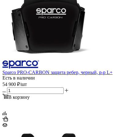
Sparco PRO-CARBON защита ребер, черный, р-р L+
Есть в наличии
54 900
₽
/шт
В корзину