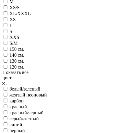
M
XS/S
XL/XXXL
XS
L
S
XXS
S/M
150 см.
140 см.
130 см.
120 см.
Показать все
цвет
белый/зеленый
желтый неоновый
карбон
красный
красный/черный
серый/желтый
синий
черный