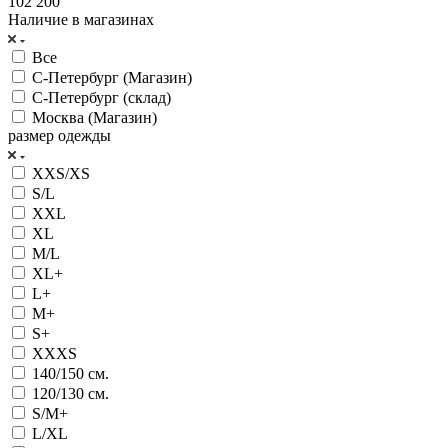
102 200
Наличие в магазинах
Все
С-Петербург (Магазин)
С-Петербург (склад)
Москва (Магазин)
размер одежды
XXS/XS
S/L
XXL
XL
M/L
XL+
L+
M+
S+
XXXS
140/150 см.
120/130 см.
S/M+
L/XL