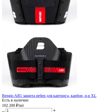
Bengio AB1 защита ребер для картинга, карбон, р-р XL
Есть в наличии
102 200
₽
/шт