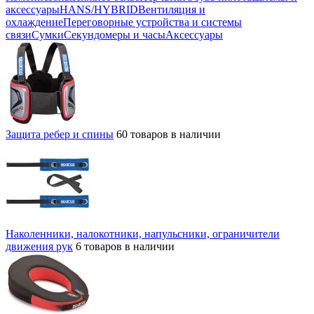
аксессуары
HANS/HYBRID
Вентиляция и
охлаждение
Переговорные устройства и системы
связи
Сумки
Секундомеры и часы
Аксессуары
Защита ребер и спины
60 товаров в наличии
Наколенники, налокотники, напульсники, ограничители
движения рук
6 товаров в наличии