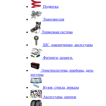
Подвеска
Трансмиссия
Тормозная система
ШС, наконечники, аксессуары
Фитинги, шланги.
Электросистема, приборы, дата-
логгеры
Кузов, стекла, зеркала
Аксессуары, крепеж