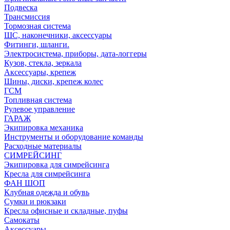
Подвеска
Трансмиссия
Тормозная система
ШС, наконечники, аксессуары
Фитинги, шланги.
Электросистема, приборы, дата-логгеры
Кузов, стекла, зеркала
Аксессуары, крепеж
Шины, диски, крепеж колес
ГСМ
Топливная система
Рулевое управление
ГАРАЖ
Экипировка механика
Инструменты и оборудование команды
Расходные материалы
СИМРЕЙСИНГ
Экипировка для симрейсинга
Кресла для симрейсинга
ФАН ШОП
Клубная одежда и обувь
Сумки и рюкзаки
Кресла офисные и складные, пуфы
Самокаты
Аксессуары