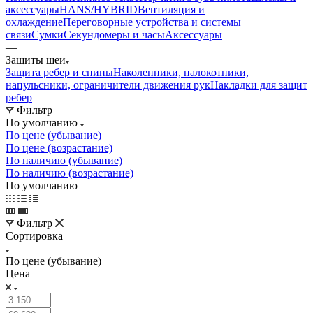
аксессуары
HANS/HYBRID
Вентиляция и
охлаждение
Переговорные устройства и системы
связи
Сумки
Секундомеры и часы
Аксессуары
—
Защиты шеи
Защита ребер и спины
Наколенники, налокотники,
напульсники, ограничители движения рук
Накладки для защит
ребер
Фильтр
По умолчанию
По цене (убывание)
По цене (возрастание)
По наличию (убывание)
По наличию (возрастание)
По умолчанию
Фильтр
Сортировка
По цене (убывание)
Цена