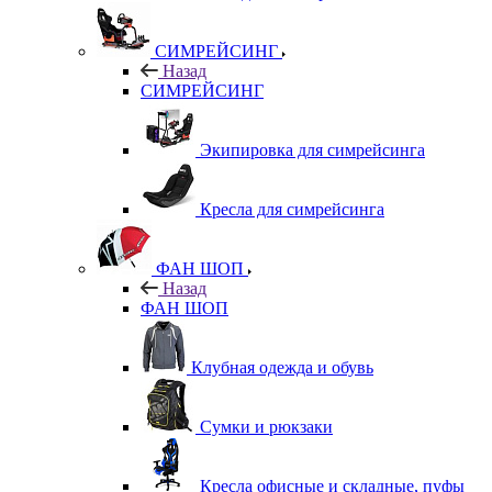
СИМРЕЙСИНГ
Назад
СИМРЕЙСИНГ
Экипировка для симрейсинга
Кресла для симрейсинга
ФАН ШОП
Назад
ФАН ШОП
Клубная одежда и обувь
Сумки и рюкзаки
Кресла офисные и складные, пуфы