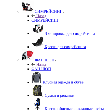
СИМРЕЙСИНГ
Назад
СИМРЕЙСИНГ
Экипировка для симрейсинга
Кресла для симрейсинга
ФАН ШОП
Назад
ФАН ШОП
Клубная одежда и обувь
Сумки и рюкзаки
Кресла офисные и складные, пуфы