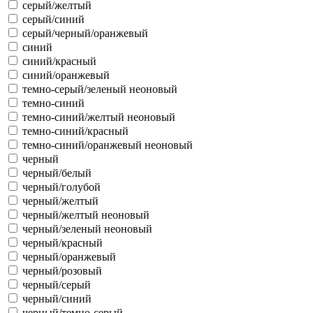
серый/желтый
серый/синий
серый/черный/оранжевый
синий
синий/красный
синий/оранжевый
темно-серый/зеленый неоновый
темно-синий
темно-синий/желтый неоновый
темно-синий/красный
темно-синий/оранжевый неоновый
черный
черный/белый
черный/голубой
черный/желтый
черный/желтый неоновый
черный/зеленый неоновый
черный/красный
черный/оранжевый
черный/розовый
черный/серый
черный/синий
черный/темно-серый