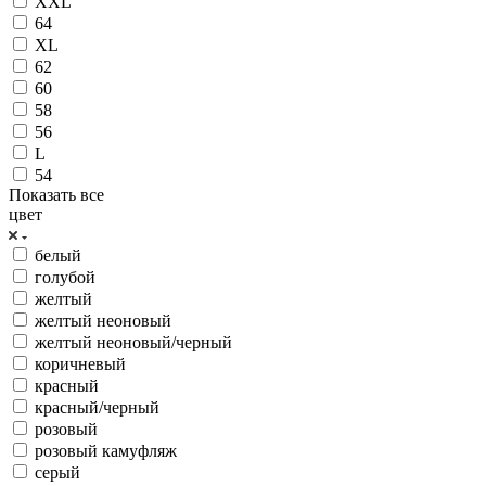
XXL
64
XL
62
60
58
56
L
54
Показать все
цвет
белый
голубой
желтый
желтый неоновый
желтый неоновый/черный
коричневый
красный
красный/черный
розовый
розовый камуфляж
серый