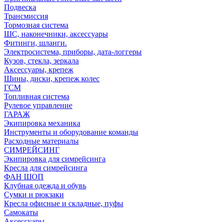
Подвеска
Трансмиссия
Тормозная система
ШС, наконечники, аксессуары
Фитинги, шланги.
Электросистема, приборы, дата-логгеры
Кузов, стекла, зеркала
Аксессуары, крепеж
Шины, диски, крепеж колес
ГСМ
Топливная система
Рулевое управление
ГАРАЖ
Экипировка механика
Инструменты и оборудование команды
Расходные материалы
СИМРЕЙСИНГ
Экипировка для симрейсинга
Кресла для симрейсинга
ФАН ШОП
Клубная одежда и обувь
Сумки и рюкзаки
Кресла офисные и складные, пуфы
Самокаты
Аксессуары