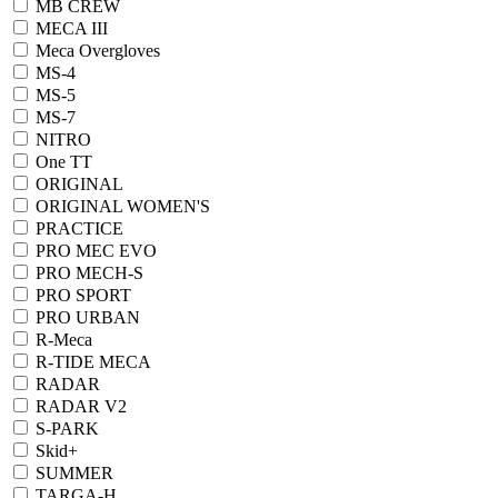
MB CREW
MECA III
Meca Overgloves
MS-4
MS-5
MS-7
NITRO
One TT
ORIGINAL
ORIGINAL WOMEN'S
PRACTICE
PRO MEC EVO
PRO MECH-S
PRO SPORT
PRO URBAN
R-Meca
R-TIDE MECA
RADAR
RADAR V2
S-PARK
Skid+
SUMMER
TARGA-H