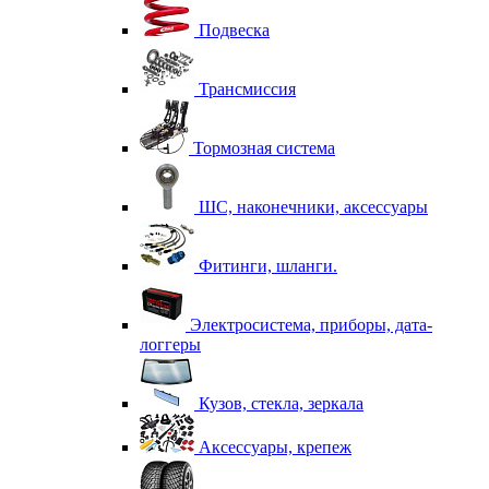
Подвеска
Трансмиссия
Тормозная система
ШС, наконечники, аксессуары
Фитинги, шланги.
Электросистема, приборы, дата-
логгеры
Кузов, стекла, зеркала
Аксессуары, крепеж