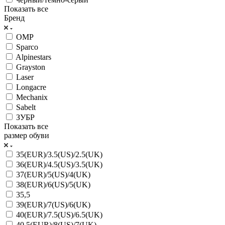
Показать все
Бренд
OMP
Sparco
Alpinestars
Grayston
Laser
Longacre
Mechanix
Sabelt
ЗУБР
Показать все
размер обуви
35(EUR)/3.5(US)/2.5(UK)
36(EUR)/4.5(US)/3.5(UK)
37(EUR)/5(US)/4(UK)
38(EUR)/6(US)/5(UK)
35,5
39(EUR)/7(US)/6(UK)
40(EUR)/7.5(US)/6.5(UK)
40.5(EUR)/8(US)/7(UK)