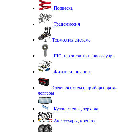
Подвеска
Трансмиссия
Тормозная система
ШС, наконечники, аксессуары
Фитинги, шланги.
Электросистема, приборы, дата-
логгеры
Кузов, стекла, зеркала
Аксессуары, крепеж