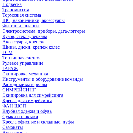
Подвеска
Трансмиссия
Тормозная система
ШС, наконечники, аксессуары
Фитинги, шланги.
Электросистема, приборы, дата-логгеры
Кузов, стекла, зеркала
Аксессуары, крепеж
Шины, диски, крепеж колес
ГСМ
Топливная система
Рулевое управление
ГАРАЖ
Экипировка механика
Инструменты и оборудование команды
Расходные материалы
СИМРЕЙСИНГ
Экипировка для симрейсинга
Кресла для симрейсинга
ФАН ШОП
Клубная одежда и обувь
Сумки и рюкзаки
Кресла офисные и складные, пуфы
Самокаты
Аксессуары