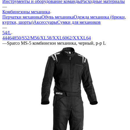
Инструменты и оборудование команды
Расходные материалы
—
Комбинезоны механика
Перчатки механика
Обувь механика
Одежда механика (брюки,
куртки, шорты)
Аксессуары
Сумки для механиков
—
54/L
44
46
48
50/S
52/M
56/XL
58/XXL
60
62/XXXL
64
—
Sparco MS-5 комбинезон механика, черный, р-р L