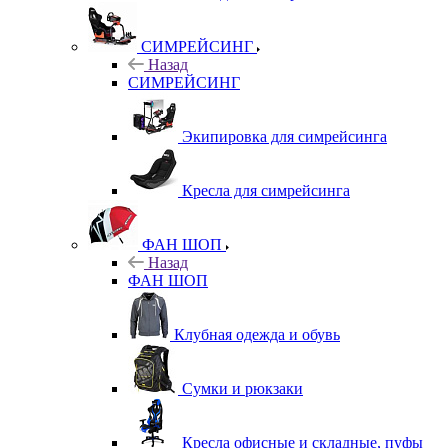
СИМРЕЙСИНГ
Назад
СИМРЕЙСИНГ
Экипировка для симрейсинга
Кресла для симрейсинга
ФАН ШОП
Назад
ФАН ШОП
Клубная одежда и обувь
Сумки и рюкзаки
Кресла офисные и складные, пуфы