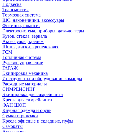
Подвеска
Трансмиссия
Тормозная система
ШС, наконечники, аксессуары
Фитинги, шланги.
Электросистема, приборы, дата-логгеры
Кузов, стекла, зеркала
Аксессуары, крепеж
Шины, диски, крепеж колес
ГСМ
Топливная система
Рулевое управление
ГАРАЖ
Экипировка механика
Инструменты и оборудование команды
Расходные материалы
СИМРЕЙСИНГ
Экипировка для симрейсинга
Кресла для симрейсинга
ФАН ШОП
Клубная одежда и обувь
Сумки и рюкзаки
Кресла офисные и складные, пуфы
Самокаты
Аксессуары