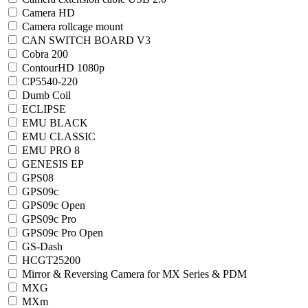
Camera HD
Camera rollcage mount
CAN SWITCH BOARD V3
Cobra 200
ContourHD 1080p
CP5540-220
Dumb Coil
ECLIPSE
EMU BLACK
EMU CLASSIC
EMU PRO 8
GENESIS EP
GPS08
GPS09c
GPS09c Open
GPS09c Pro
GPS09c Pro Open
GS-Dash
HCGT25200
Mirror & Reversing Camera for MX Series & PDM
MXG
MXm