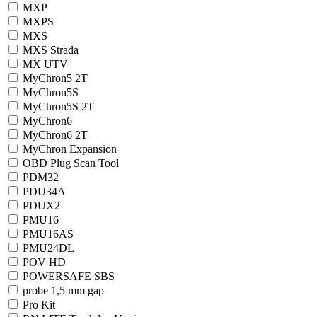
MXP
MXPS
MXS
MXS Strada
MX UTV
MyChron5 2T
MyChron5S
MyChron5S 2T
MyChron6
MyChron6 2T
MyChron Expansion
OBD Plug Scan Tool
PDM32
PDU34A
PDUX2
PMU16
PMU16AS
PMU24DL
POV HD
POWERSAFE SBS
probe 1,5 mm gap
Pro Kit