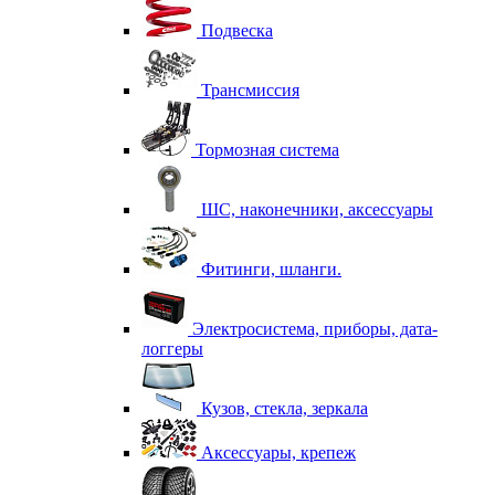
Подвеска
Трансмиссия
Тормозная система
ШС, наконечники, аксессуары
Фитинги, шланги.
Электросистема, приборы, дата-
логгеры
Кузов, стекла, зеркала
Аксессуары, крепеж