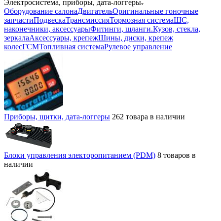
Электросистема, приборы, дата-логгеры
Оборудование салона
Двигатель
Оригинальные гоночные
запчасти
Подвеска
Трансмиссия
Тормозная система
ШС,
наконечники, аксессуары
Фитинги, шланги.
Кузов, стекла,
зеркала
Аксессуары, крепеж
Шины, диски, крепеж
колес
ГСМ
Топливная система
Рулевое управление
Приборы, щитки, дата-логгеры
262 товара в наличии
Блоки управления электоропитанием (PDM)
8 товаров в
наличии