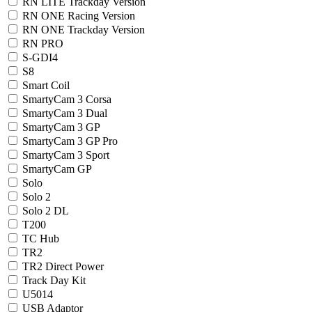
RN LITE Trackday Version
RN ONE Racing Version
RN ONE Trackday Version
RN PRO
S-GDI4
S8
Smart Coil
SmartyCam 3 Corsa
SmartyCam 3 Dual
SmartyCam 3 GP
SmartyCam 3 GP Pro
SmartyCam 3 Sport
SmartyCam GP
Solo
Solo 2
Solo 2 DL
T200
TC Hub
TR2
TR2 Direct Power
Track Day Kit
U5014
USB Adaptor