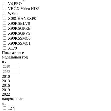
V4 PRO
VBOX Video HD2
WWP
X08CHANEXP0
X90KSBLV0
X90KSGPRB
X90KSGPVS
X90KSSMC0
X90KSSMC1
X170
Показать все
модельный год
2010
2013
2016
2019
2022
напряжение
12 V