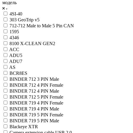
модель
4SI-40
303 GeoTrip v5
712-712 Male to Male 5 Pin CAN
1595
4346
8100 X-CLEAN GEN2
ACC
ADU5
ADU7
AS
BCR8ES
BINDER 712 3 PIN Male
BINDER 712 4 PIN Female
BINDER 712 4 PIN Male
BINDER 712 5 PIN Female
BINDER 719 4 PIN Female
BINDER 719 4 PIN Male
BINDER 719 5 PIN Female
BINDER 719 5 PIN Male
Blackeye XTR
Camera extension cable USB 2.0