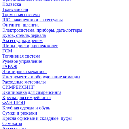
Подвеска
Трансмиссия
Тормозная система
ШС, наконечники, аксессуары
Фитинги, шланги.
Электросистема, приборы, дата-логгеры
Кузов, стекла, зеркала
Аксессуары, крепеж
Шины, диски, крепеж колес
ГСМ
Топливная система
Рулевое управление
ГАРАЖ
Экипировка механика
Инструменты и оборудование команды
Расходные материалы
СИМРЕЙСИНГ
Экипировка для симрейсинга
Кресла для симрейсинга
ФАН ШОП
Клубная одежда и обувь
Сумки и рюкзаки
Кресла офисные и складные, пуфы
Самокаты
Аксессуары