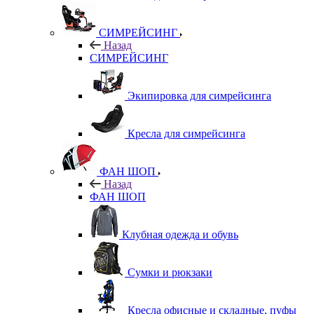
СИМРЕЙСИНГ
Назад
СИМРЕЙСИНГ
Экипировка для симрейсинга
Кресла для симрейсинга
ФАН ШОП
Назад
ФАН ШОП
Клубная одежда и обувь
Сумки и рюкзаки
Кресла офисные и складные, пуфы