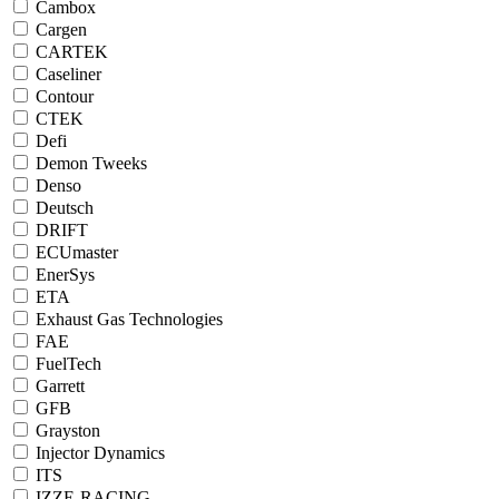
Cambox
Cargen
CARTEK
Caseliner
Contour
CTEK
Defi
Demon Tweeks
Denso
Deutsch
DRIFT
ECUmaster
EnerSys
ETA
Exhaust Gas Technologies
FAE
FuelTech
Garrett
GFB
Grayston
Injector Dynamics
ITS
IZZE-RACING