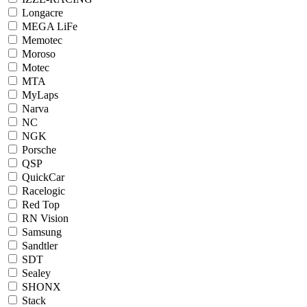
Longacre
MEGA LiFe
Memotec
Moroso
Motec
MTA
MyLaps
Narva
NC
NGK
Porsche
QSP
QuickCar
Racelogic
Red Top
RN Vision
Samsung
Sandtler
SDT
Sealey
SHONX
Stack