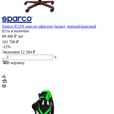
Sparco ICON кресло офисное (кожа), черный/красный
Есть в наличии
89 496
₽
/шт
101 700
₽
-
12
%
Экономия
12 204
₽
В корзину