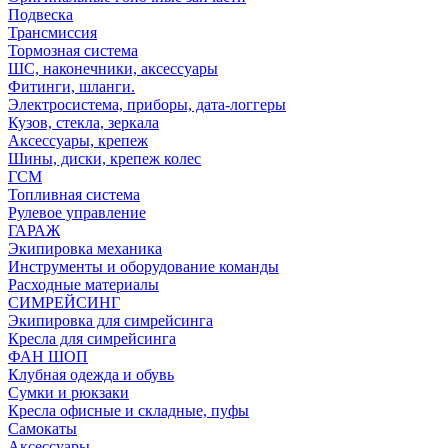
Подвеска
Трансмиссия
Тормозная система
ШС, наконечники, аксессуары
Фитинги, шланги.
Электросистема, приборы, дата-логгеры
Кузов, стекла, зеркала
Аксессуары, крепеж
Шины, диски, крепеж колес
ГСМ
Топливная система
Рулевое управление
ГАРАЖ
Экипировка механика
Инструменты и оборудование команды
Расходные материалы
СИМРЕЙСИНГ
Экипировка для симрейсинга
Кресла для симрейсинга
ФАН ШОП
Клубная одежда и обувь
Сумки и рюкзаки
Кресла офисные и складные, пуфы
Самокаты
Аксессуары