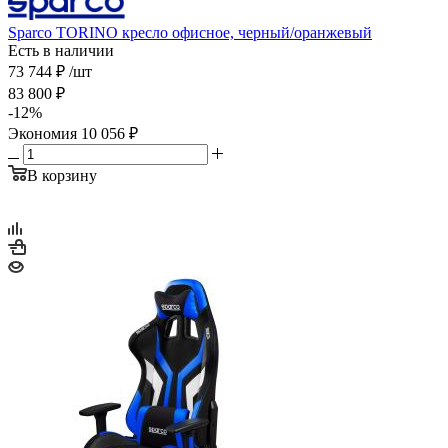
Sparco TORINO кресло офисное, черный/оранжевый
Есть в наличии
73 744
₽
/шт
83 800
₽
-
12
%
Экономия
10 056
₽
В корзину