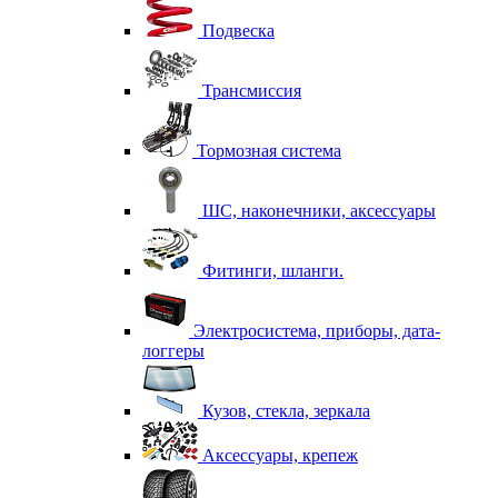
Подвеска
Трансмиссия
Тормозная система
ШС, наконечники, аксессуары
Фитинги, шланги.
Электросистема, приборы, дата-
логгеры
Кузов, стекла, зеркала
Аксессуары, крепеж