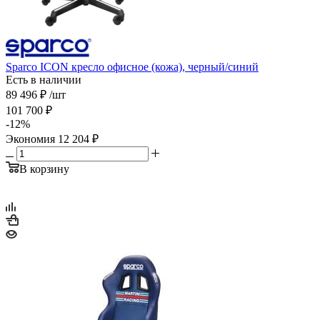
Sparco ICON кресло офисное (кожа), черный/синий
Есть в наличии
89 496
₽
/шт
101 700
₽
-
12
%
Экономия
12 204
₽
В корзину