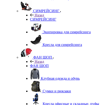
СИМРЕЙСИНГ
Назад
СИМРЕЙСИНГ
Экипировка для симрейсинга
Кресла для симрейсинга
ФАН ШОП
Назад
ФАН ШОП
Клубная одежда и обувь
Сумки и рюкзаки
Кресла офисные и складные, пуфы