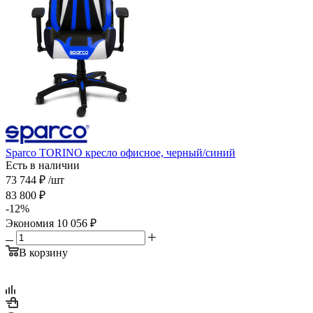
Sparco TORINO кресло офисное, черный/синий
Есть в наличии
73 744
₽
/шт
83 800
₽
-
12
%
Экономия
10 056
₽
В корзину