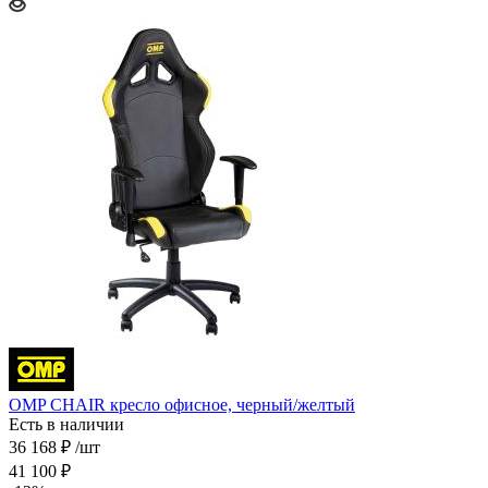
OMP CHAIR кресло офисное, черный/желтый
Есть в наличии
36 168
₽
/шт
41 100
₽