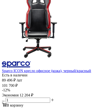
Sparco ICON кресло офисное (кожа), черный/красный
Есть в наличии
89 496
₽
/шт
101 700
₽
-
12
%
Экономия
12 204
₽
В корзину