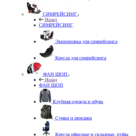
СИМРЕЙСИНГ
Назад
СИМРЕЙСИНГ
Экипировка для симрейсинга
Кресла для симрейсинга
ФАН ШОП
Назад
ФАН ШОП
Клубная одежда и обувь
Сумки и рюкзаки
Кресла офисные и складные, пуфы