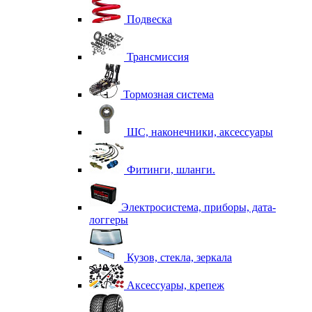
Подвеска
Трансмиссия
Тормозная система
ШС, наконечники, аксессуары
Фитинги, шланги.
Электросистема, приборы, дата-
логгеры
Кузов, стекла, зеркала
Аксессуары, крепеж