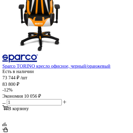
Sparco TORINO кресло офисное, черный/оранжевый
Есть в наличии
73 744
₽
/шт
83 800
₽
-
12
%
Экономия
10 056
₽
В корзину