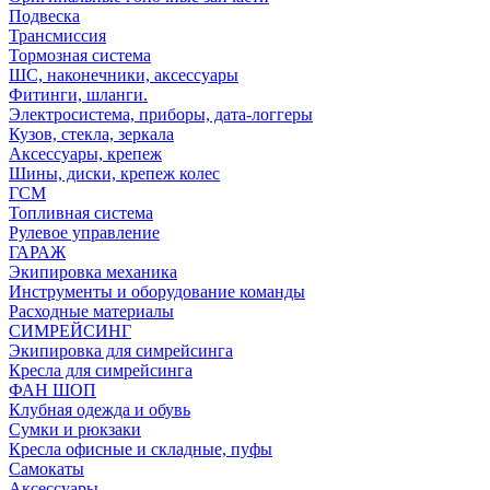
Подвеска
Трансмиссия
Тормозная система
ШС, наконечники, аксессуары
Фитинги, шланги.
Электросистема, приборы, дата-логгеры
Кузов, стекла, зеркала
Аксессуары, крепеж
Шины, диски, крепеж колес
ГСМ
Топливная система
Рулевое управление
ГАРАЖ
Экипировка механика
Инструменты и оборудование команды
Расходные материалы
СИМРЕЙСИНГ
Экипировка для симрейсинга
Кресла для симрейсинга
ФАН ШОП
Клубная одежда и обувь
Сумки и рюкзаки
Кресла офисные и складные, пуфы
Самокаты
Аксессуары