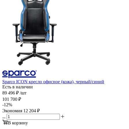
Sparco ICON кресло офисное (кожа), черный/синий
Есть в наличии
89 496
₽
/шт
101 700
₽
-
12
%
Экономия
12 204
₽
В корзину