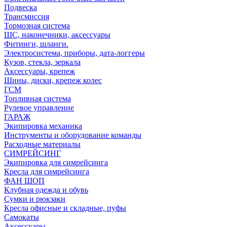
Подвеска
Трансмиссия
Тормозная система
ШС, наконечники, аксессуары
Фитинги, шланги.
Электросистема, приборы, дата-логгеры
Кузов, стекла, зеркала
Аксессуары, крепеж
Шины, диски, крепеж колес
ГСМ
Топливная система
Рулевое управление
ГАРАЖ
Экипировка механика
Инструменты и оборудование команды
Расходные материалы
СИМРЕЙСИНГ
Экипировка для симрейсинга
Кресла для симрейсинга
ФАН ШОП
Клубная одежда и обувь
Сумки и рюкзаки
Кресла офисные и складные, пуфы
Самокаты
Аксессуары