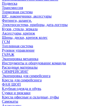
Подвеска
Трансмиссия
Тормозная система
ШС, наконечники, аксессуары
Фитинги, шланги.
Электросистема, приборы, дата-логгеры
Кузов, стекла, зеркала
Аксессуары, крепеж
Шины, диски, крепеж колес
ГСМ
Топливная система
Рулевое управление
ГАРАЖ
Экипировка механика
Инструменты и оборудование команды
Расходные материалы
СИМРЕЙСИНГ
Экипировка для симрейсинга
Кресла для симрейсинга
ФАН ШОП
Клубная одежда и обувь
Сумки и рюкзаки
Кресла офисные и складные, пуфы
Самокаты
Аксессуары