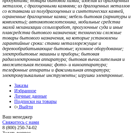
продуктами; товары бытовой химии; изделия из драгоценных
металлов, с драгоценными камнями; из драгоценных металлов
со вставками из полудрагоценных и синтетических камней,
ограненные драгоценные камни; мебель бытовая (гарнитуры и
комплекты); автомотовелотехника, мобильные средства
малой механизации сельхозработ, прогулочные суда и иные
плавсредства бытового назначения; технически сложные
товары бытового назначения, на которые установлены
гарантийные сроки: станки металлорежущие и
деревообрабатывающие бытовые; кухонное оборудование;
электробытовые машины и приборы; бытовая
радиоэлектронная аппаратура; бытовая вычислительная и
множительная техника; фото- и киноаппаратура;
телефонные аппараты и факсимильная аппаратура;
электромузыкальные инструменты; игрушки электронные.
Заказы
Избранное
Личные данные
Подписки на товары
Выйти
Ваш менеджер
Свяжитесь с нами
8 (800) 250-74-02
Задать вопрос