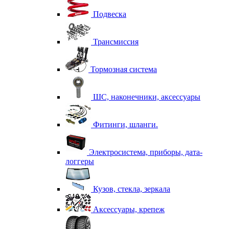
Подвеска
Трансмиссия
Тормозная система
ШС, наконечники, аксессуары
Фитинги, шланги.
Электросистема, приборы, дата-
логгеры
Кузов, стекла, зеркала
Аксессуары, крепеж