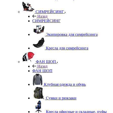
СИМРЕЙСИНГ
Назад
СИМРЕЙСИНГ
Экипировка для симрейсинга
Кресла для симрейсинга
ФАН ШОП
Назад
ФАН ШОП
Клубная одежда и обувь
Сумки и рюкзаки
Кресла офисные и складные, пуфы