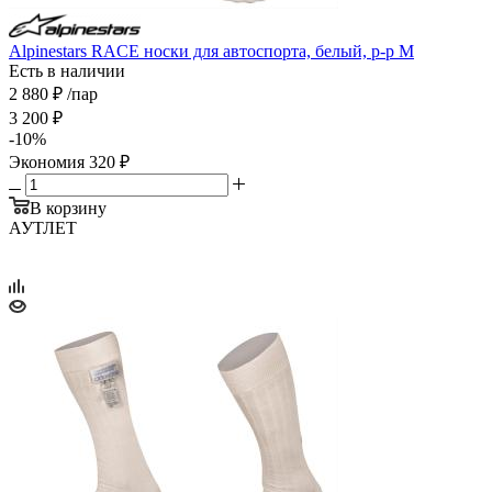
Alpinestars RACE носки для автоспорта, белый, р-р M
Есть в наличии
2 880
₽
/пар
3 200
₽
-
10
%
Экономия
320
₽
В корзину
АУТЛЕТ