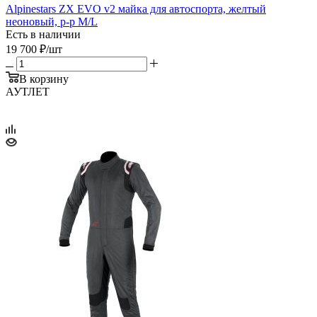
Alpinestars ZX EVO v2 майка для автоспорта, желтый
неоновый, р-р M/L
Есть в наличии
19 700
₽
/шт
В корзину
АУТЛЕТ