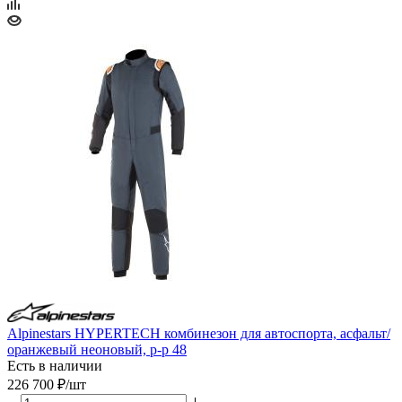
Alpinestars HYPERTECH комбинезон для автоспорта, асфальт/
оранжевый неоновый, р-р 48
Есть в наличии
226 700
₽
/шт