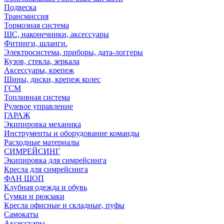
Подвеска
Трансмиссия
Тормозная система
ШС, наконечники, аксессуары
Фитинги, шланги.
Электросистема, приборы, дата-логгеры
Кузов, стекла, зеркала
Аксессуары, крепеж
Шины, диски, крепеж колес
ГСМ
Топливная система
Рулевое управление
ГАРАЖ
Экипировка механика
Инструменты и оборудование команды
Расходные материалы
СИМРЕЙСИНГ
Экипировка для симрейсинга
Кресла для симрейсинга
ФАН ШОП
Клубная одежда и обувь
Сумки и рюкзаки
Кресла офисные и складные, пуфы
Самокаты
Аксессуары