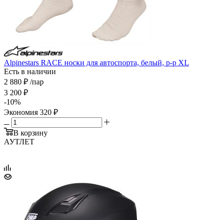
Alpinestars RACE носки для автоспорта, белый, р-р XL
Есть в наличии
2 880
₽
/пар
3 200
₽
-
10
%
Экономия
320
₽
В корзину
АУТЛЕТ