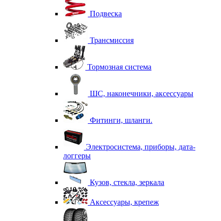
Подвеска
Трансмиссия
Тормозная система
ШС, наконечники, аксессуары
Фитинги, шланги.
Электросистема, приборы, дата-
логгеры
Кузов, стекла, зеркала
Аксессуары, крепеж