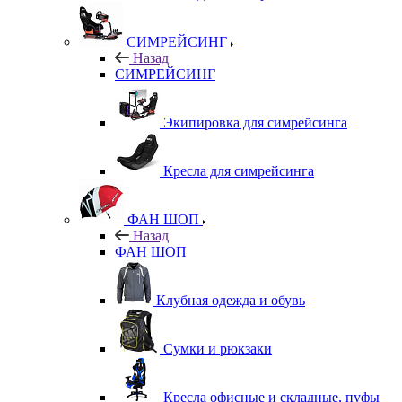
СИМРЕЙСИНГ
Назад
СИМРЕЙСИНГ
Экипировка для симрейсинга
Кресла для симрейсинга
ФАН ШОП
Назад
ФАН ШОП
Клубная одежда и обувь
Сумки и рюкзаки
Кресла офисные и складные, пуфы