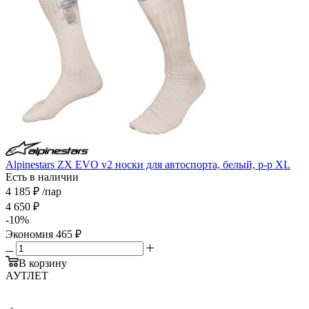
Alpinestars ZX EVO v2 носки для автоспорта, белый, р-р XL
Есть в наличии
4 185
₽
/пар
4 650
₽
-
10
%
Экономия
465
₽
В корзину
АУТЛЕТ