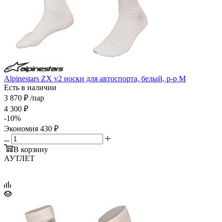
Alpinestars ZX v2 носки для автоспорта, белый, р-р M
Есть в наличии
3 870
₽
/пар
4 300
₽
-
10
%
Экономия
430
₽
В корзину
АУТЛЕТ