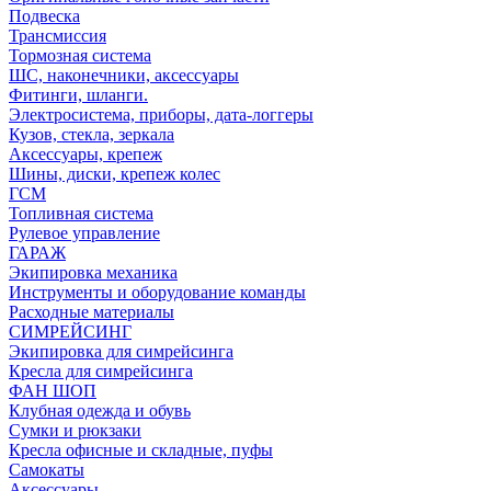
Подвеска
Трансмиссия
Тормозная система
ШС, наконечники, аксессуары
Фитинги, шланги.
Электросистема, приборы, дата-логгеры
Кузов, стекла, зеркала
Аксессуары, крепеж
Шины, диски, крепеж колес
ГСМ
Топливная система
Рулевое управление
ГАРАЖ
Экипировка механика
Инструменты и оборудование команды
Расходные материалы
СИМРЕЙСИНГ
Экипировка для симрейсинга
Кресла для симрейсинга
ФАН ШОП
Клубная одежда и обувь
Сумки и рюкзаки
Кресла офисные и складные, пуфы
Самокаты
Аксессуары