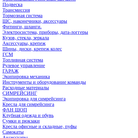
Подвеска
Трансмиссия
Тормозная система
ШС, наконечники, аксессуары
Фитинги, шланги.
Электросистема, приборы, дата-логгеры
Кузов, стекла, зеркала
Аксессуары, крепеж
Шины, диски, крепеж колес
ГСМ
Топливная система
Рулевое управление
ГАРАЖ
Экипировка механика
Инструменты и оборудование команды
Расходные материалы
СИМРЕЙСИНГ
Экипировка для симрейсинга
Кресла для симрейсинга
ФАН ШОП
Клубная одежда и обувь
Сумки и рюкзаки
Кресла офисные и складные, пуфы
Самокаты
Аксессуары