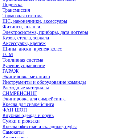
Подвеска
Трансмиссия
Тормозная система
ШС, наконечники, аксессуары
Фитинги, шланги.
Электросистема, приборы, дата-логгеры
Кузов, стекла, зеркала
Аксессуары, крепеж
Шины, диски, крепеж колес
ГСМ
Топливная система
Рулевое управление
ГАРАЖ
Экипировка механика
Инструменты и оборудование команды
Расходные материалы
СИМРЕЙСИНГ
Экипировка для симрейсинга
Кресла для симрейсинга
ФАН ШОП
Клубная одежда и обувь
Сумки и рюкзаки
Кресла офисные и складные, пуфы
Самокаты
Аксессуары