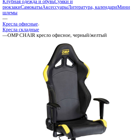
Клубная одежда и обувь
Сумки и
рюкзаки
Самокаты
Аксессуары
Литература, календари
Мини
шлемы
—
Кресла офисные
Кресла складные
—
OMP CHAIR кресло офисное, черный/желтый