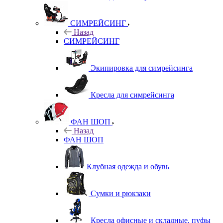
СИМРЕЙСИНГ
Назад
СИМРЕЙСИНГ
Экипировка для симрейсинга
Кресла для симрейсинга
ФАН ШОП
Назад
ФАН ШОП
Клубная одежда и обувь
Сумки и рюкзаки
Кресла офисные и складные, пуфы