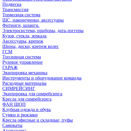
Подвеска
Трансмиссия
Тормозная система
ШС, наконечники, аксессуары
Фитинги, шланги.
Электросистема, приборы, дата-логгеры
Кузов, стекла, зеркала
Аксессуары, крепеж
Шины, диски, крепеж колес
ГСМ
Топливная система
Рулевое управление
ГАРАЖ
Экипировка механика
Инструменты и оборудование команды
Расходные материалы
СИМРЕЙСИНГ
Экипировка для симрейсинга
Кресла для симрейсинга
ФАН ШОП
Клубная одежда и обувь
Сумки и рюкзаки
Кресла офисные и складные, пуфы
Самокаты
Аксессуары