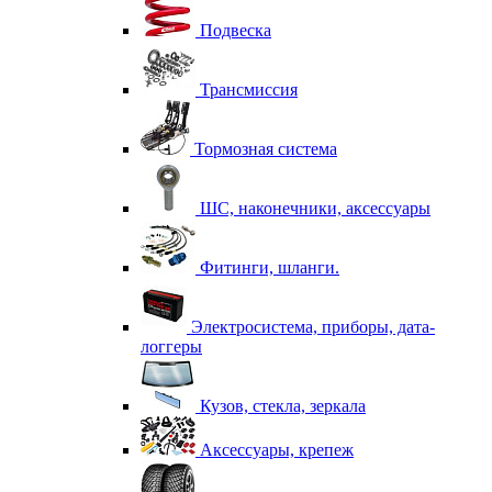
Подвеска
Трансмиссия
Тормозная система
ШС, наконечники, аксессуары
Фитинги, шланги.
Электросистема, приборы, дата-
логгеры
Кузов, стекла, зеркала
Аксессуары, крепеж