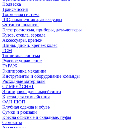
Подвеска
Трансмиссия
Тормозная система
ШС, наконечники, аксессуары
Фитинги, шланги.
Электросистема, приборы, дата-логгеры
Кузов, стекла, зеркала
Аксессуары, крепеж
Шины, диски, крепеж колес
ГСМ
Топливная система
Рулевое управление
ГАРАЖ
Экипировка механика
Инструменты и оборудование команды
Расходные материалы
СИМРЕЙСИНГ
Экипировка для симрейсинга
Кресла для симрейсинга
ФАН ШОП
Клубная одежда и обувь
Сумки и рюкзаки
Кресла офисные и складные, пуфы
Самокаты
Аксессуары