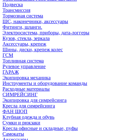
Подвеска
Трансмиссия
Тормозная система
ШС, наконечники, аксессуары
Фитинги, шланги.
Электросистема, приборы, дата-логгеры
Кузов, стекла, зеркала
Аксессуары, крепеж
Шины, диски, крепеж колес
ГСМ
Топливная система
Рулевое управление
ГАРАЖ
Экипировка механика
Инструменты и оборудование команды
Расходные материалы
СИМРЕЙСИНГ
Экипировка для симрейсинга
Кресла для симрейсинга
ФАН ШОП
Клубная одежда и обувь
Сумки и рюкзаки
Кресла офисные и складные, пуфы
Самокаты
Аксессуары