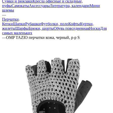
Сумки и рюкзаки
Кресла офисные и складные,
пуфы
Самокаты
Аксессуары
Литература, календари
Мини
шлемы
—
Перчатки
Кепки
Шапки
Рубашки
Футболки, поло
Кофты
Куртки,
жилеты
Шарфы
Брюки, шорты
Обувь повседневная
Носки
Для
самых маленьких
—
OMP TAZIO перчатки кожа, черный, р-р S