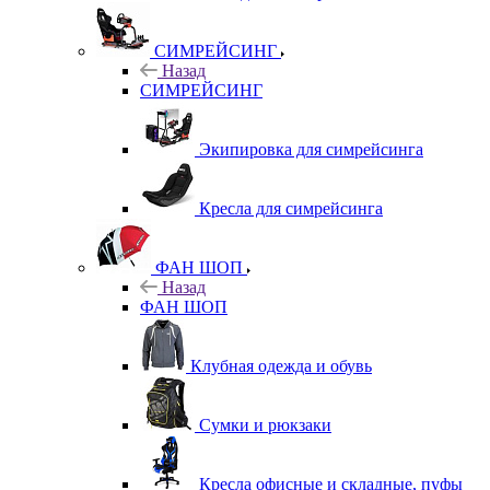
СИМРЕЙСИНГ
Назад
СИМРЕЙСИНГ
Экипировка для симрейсинга
Кресла для симрейсинга
ФАН ШОП
Назад
ФАН ШОП
Клубная одежда и обувь
Сумки и рюкзаки
Кресла офисные и складные, пуфы