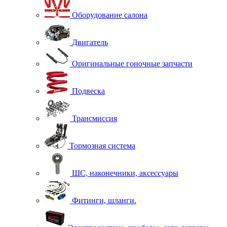
Оборудование салона
Двигатель
Оригинальные гоночные запчасти
Подвеска
Трансмиссия
Тормозная система
ШС, наконечники, аксессуары
Фитинги, шланги.