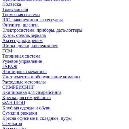
Подвеска
Трансмиссия
Тормозная система
ШС, наконечники, аксессуары
Фитинги, шланги.
Электросистема, приборы, дата-логгеры
Кузов, стекла, зеркала
Аксессуары, крепеж
Шины, диски, крепеж колес
ГСМ
Топливная система
Рулевое управление
ГАРАЖ
Экипировка механика
Инструменты и оборудование команды
Расходные материалы
СИМРЕЙСИНГ
Экипировка для симрейсинга
Кресла для симрейсинга
ФАН ШОП
Клубная одежда и обувь
Сумки и рюкзаки
Кресла офисные и складные, пуфы
Самокаты
Аксессуары