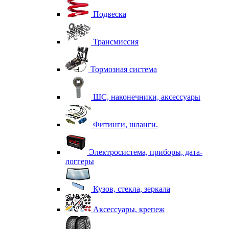
Подвеска
Трансмиссия
Тормозная система
ШС, наконечники, аксессуары
Фитинги, шланги.
Электросистема, приборы, дата-
логгеры
Кузов, стекла, зеркала
Аксессуары, крепеж