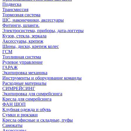
Подвеска
Трансмиссия
Тормозная система
ШС, наконечники, аксессуары
Фитинги, шланги.
Электросистема, приборы, дата-логгеры
Кузов, стекла, зеркала
Аксессуары, крепеж
Шины, диски, крепеж колес
ГСМ
Топливная система
Рулевое управление
ГАРАЖ
Экипировка механика
Инструменты и оборудование команды
Расходные материалы
СИМРЕЙСИНГ
Экипировка для симрейсинга
Кресла для симрейсинга
ФАН ШОП
Клубная одежда и обувь
Сумки и рюкзаки
Кресла офисные и складные, пуфы
Самокаты
Аксессуары