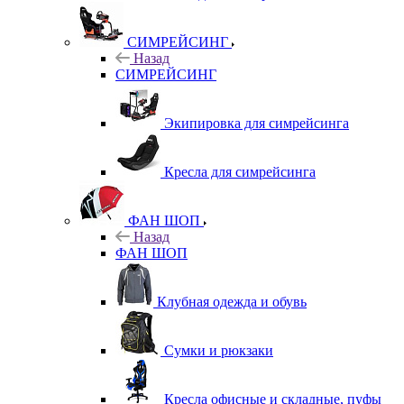
СИМРЕЙСИНГ
Назад
СИМРЕЙСИНГ
Экипировка для симрейсинга
Кресла для симрейсинга
ФАН ШОП
Назад
ФАН ШОП
Клубная одежда и обувь
Сумки и рюкзаки
Кресла офисные и складные, пуфы