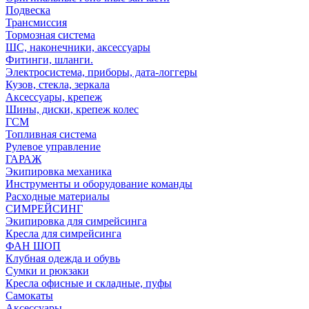
Подвеска
Трансмиссия
Тормозная система
ШС, наконечники, аксессуары
Фитинги, шланги.
Электросистема, приборы, дата-логгеры
Кузов, стекла, зеркала
Аксессуары, крепеж
Шины, диски, крепеж колес
ГСМ
Топливная система
Рулевое управление
ГАРАЖ
Экипировка механика
Инструменты и оборудование команды
Расходные материалы
СИМРЕЙСИНГ
Экипировка для симрейсинга
Кресла для симрейсинга
ФАН ШОП
Клубная одежда и обувь
Сумки и рюкзаки
Кресла офисные и складные, пуфы
Самокаты
Аксессуары