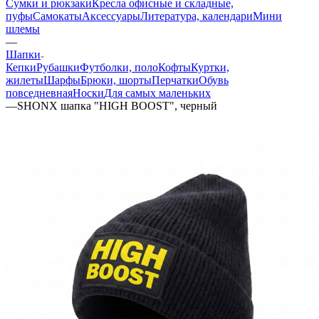
Сумки и рюкзаки
Кресла офисные и складные,
пуфы
Самокаты
Аксессуары
Литература, календари
Мини
шлемы
—
Шапки
Кепки
Рубашки
Футболки, поло
Кофты
Куртки,
жилеты
Шарфы
Брюки, шорты
Перчатки
Обувь
повседневная
Носки
Для самых маленьких
—
SHONX шапка "HIGH BOOST", черный