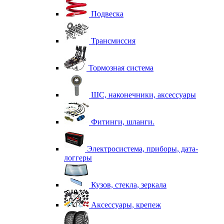
Подвеска
Трансмиссия
Тормозная система
ШС, наконечники, аксессуары
Фитинги, шланги.
Электросистема, приборы, дата-
логгеры
Кузов, стекла, зеркала
Аксессуары, крепеж