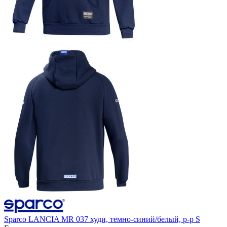
Sparco LANCIA MR 037 худи, темно-синий/белый, р-р S