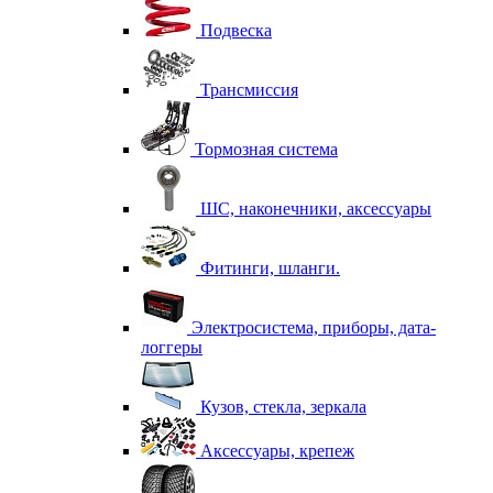
Подвеска
Трансмиссия
Тормозная система
ШС, наконечники, аксессуары
Фитинги, шланги.
Электросистема, приборы, дата-
логгеры
Кузов, стекла, зеркала
Аксессуары, крепеж