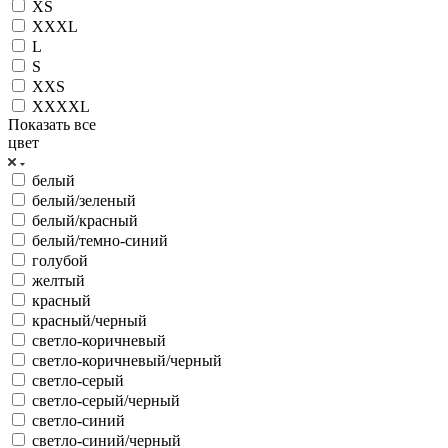
XS
XXXL
L
S
XXS
XXXXL
Показать все
цвет
белый
белый/зеленый
белый/красный
белый/темно-синий
голубой
желтый
красный
красный/черный
светло-коричневый
светло-коричневый/черный
светло-серый
светло-серый/черный
светло-синий
светло-синий/черный