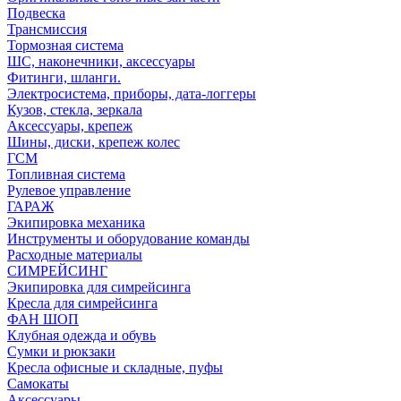
Подвеска
Трансмиссия
Тормозная система
ШС, наконечники, аксессуары
Фитинги, шланги.
Электросистема, приборы, дата-логгеры
Кузов, стекла, зеркала
Аксессуары, крепеж
Шины, диски, крепеж колес
ГСМ
Топливная система
Рулевое управление
ГАРАЖ
Экипировка механика
Инструменты и оборудование команды
Расходные материалы
СИМРЕЙСИНГ
Экипировка для симрейсинга
Кресла для симрейсинга
ФАН ШОП
Клубная одежда и обувь
Сумки и рюкзаки
Кресла офисные и складные, пуфы
Самокаты
Аксессуары