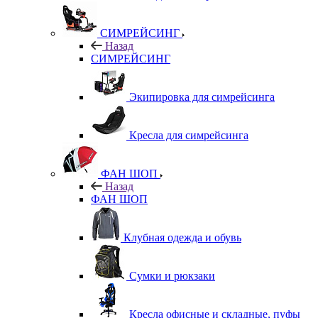
СИМРЕЙСИНГ
Назад
СИМРЕЙСИНГ
Экипировка для симрейсинга
Кресла для симрейсинга
ФАН ШОП
Назад
ФАН ШОП
Клубная одежда и обувь
Сумки и рюкзаки
Кресла офисные и складные, пуфы