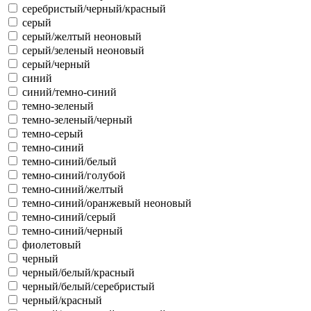
серебристый/черный/красный
серый
серый/желтый неоновый
серый/зеленый неоновый
серый/черный
синий
синий/темно-синий
темно-зеленый
темно-зеленый/черный
темно-серый
темно-синий
темно-синий/белый
темно-синий/голубой
темно-синий/желтый
темно-синий/оранжевый неоновый
темно-синий/серый
темно-синий/черный
фиолетовый
черный
черный/белый/красный
черный/белый/серебристый
черный/красный