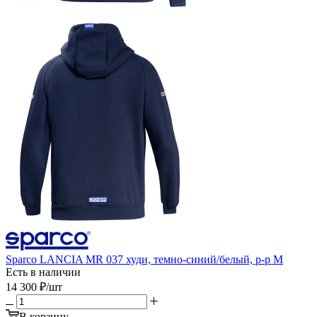
Sparco LANCIA MR 037 худи, темно-синий/белый, р-р M
Есть в наличии
14 300
₽
/шт
В корзину