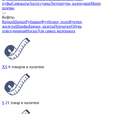
пуфы
Самокаты
Аксессуары
Литература, календари
Мини
шлемы
—
Кофты
Кепки
Шапки
Рубашки
Футболки, поло
Куртки,
жилеты
Шарфы
Брюки, шорты
Перчатки
Обувь
повседневная
Носки
Для самых маленьких
XS
6 товаров в наличии
S
21 товар в наличии