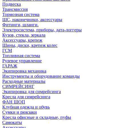
Подвеска
Трансмиссия
Тормозная система
ШС, наконечники, аксессуары
Фитинги, шланги.
Электросистема, приборы, дата-логгеры
Кузов, стекла, зеркала
Аксессуары, крепеж
Шины, диски, крепеж колес
ГСМ
Топливная система
Рулевое управление
ГАРАЖ
Экипировка механика
Инструменты и оборудование команды
Расходные материалы
СИМРЕЙСИНГ
Экипировка для симрейсинга
Кресла для симрейсинга
ФАН ШОП
Клубная одежда и обувь
Сумки и рюкзаки
Кресла офисные и складные, пуфы
Самокаты
Аксессуары