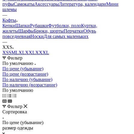
пуфы
Самокаты
Аксессуары
Литература, календари
Мини
шлемы
—
Кофты
Кепки
Шапки
Рубашки
Футболки, поло
Куртки,
жилеты
Шарфы
Брюки, шорты
Перчатки
Обувь
повседневная
Носки
Для самых маленьких
—
XXS
XS
S
M
L
XL
XXL
XXXL
Фильтр
По умолчанию
По цене (убывание)
По цене (возрастание)
По наличию (убывание)
По наличию (возрастание)
По умолчанию
Фильтр
Сортировка
По цене (убывание)
размер одежды