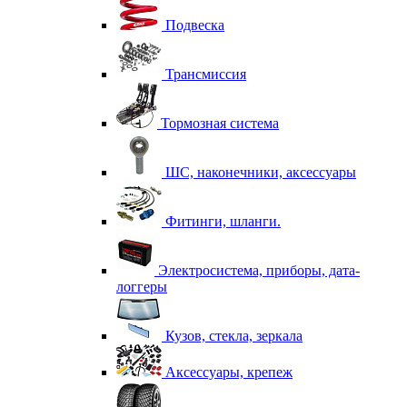
Подвеска
Трансмиссия
Тормозная система
ШС, наконечники, аксессуары
Фитинги, шланги.
Электросистема, приборы, дата-
логгеры
Кузов, стекла, зеркала
Аксессуары, крепеж