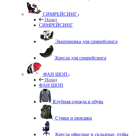
СИМРЕЙСИНГ
Назад
СИМРЕЙСИНГ
Экипировка для симрейсинга
Кресла для симрейсинга
ФАН ШОП
Назад
ФАН ШОП
Клубная одежда и обувь
Сумки и рюкзаки
Кресла офисные и складные, пуфы