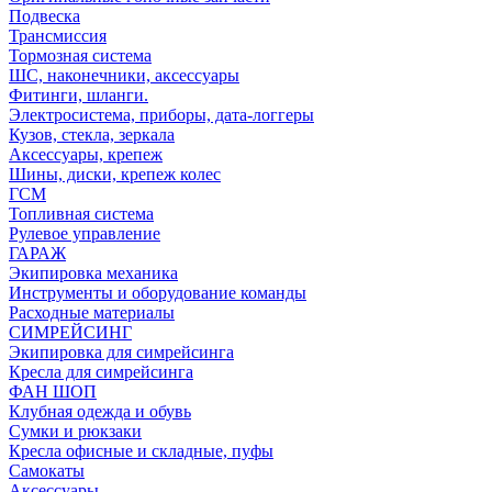
Подвеска
Трансмиссия
Тормозная система
ШС, наконечники, аксессуары
Фитинги, шланги.
Электросистема, приборы, дата-логгеры
Кузов, стекла, зеркала
Аксессуары, крепеж
Шины, диски, крепеж колес
ГСМ
Топливная система
Рулевое управление
ГАРАЖ
Экипировка механика
Инструменты и оборудование команды
Расходные материалы
СИМРЕЙСИНГ
Экипировка для симрейсинга
Кресла для симрейсинга
ФАН ШОП
Клубная одежда и обувь
Сумки и рюкзаки
Кресла офисные и складные, пуфы
Самокаты
Аксессуары