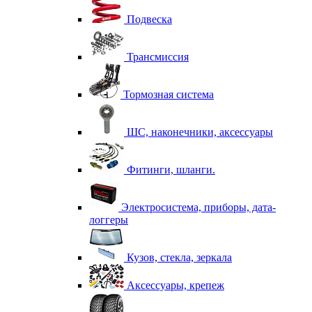
Подвеска
Трансмиссия
Тормозная система
ШС, наконечники, аксессуары
Фитинги, шланги.
Электросистема, приборы, дата-
логгеры
Кузов, стекла, зеркала
Аксессуары, крепеж