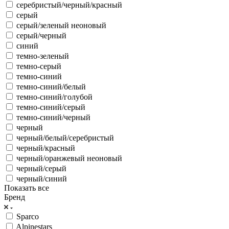
серебристый/черный/красный
серый
серый/зеленый неоновый
серый/черный
синий
темно-зеленый
темно-серый
темно-синий
темно-синий/белый
темно-синий/голубой
темно-синий/серый
темно-синий/черный
черный
черный/белый/серебристый
черный/красный
черный/оранжевый неоновый
черный/серый
черный/синий
Показать все
Бренд
Sparco
Alpinestars