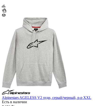
Alpinestars AGELESS V2 худи, серый/черный, р-р XXL
Есть в наличии