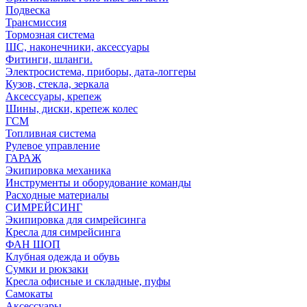
Подвеска
Трансмиссия
Тормозная система
ШС, наконечники, аксессуары
Фитинги, шланги.
Электросистема, приборы, дата-логгеры
Кузов, стекла, зеркала
Аксессуары, крепеж
Шины, диски, крепеж колес
ГСМ
Топливная система
Рулевое управление
ГАРАЖ
Экипировка механика
Инструменты и оборудование команды
Расходные материалы
СИМРЕЙСИНГ
Экипировка для симрейсинга
Кресла для симрейсинга
ФАН ШОП
Клубная одежда и обувь
Сумки и рюкзаки
Кресла офисные и складные, пуфы
Самокаты
Аксессуары