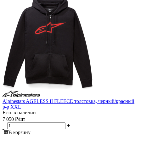
Alpinestars AGELESS II FLEECE толстовка, черный/красный,
р-р XXL
Есть в наличии
7 050
₽
/шт
В корзину