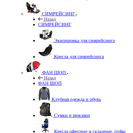
СИМРЕЙСИНГ
Назад
СИМРЕЙСИНГ
Экипировка для симрейсинга
Кресла для симрейсинга
ФАН ШОП
Назад
ФАН ШОП
Клубная одежда и обувь
Сумки и рюкзаки
Кресла офисные и складные, пуфы