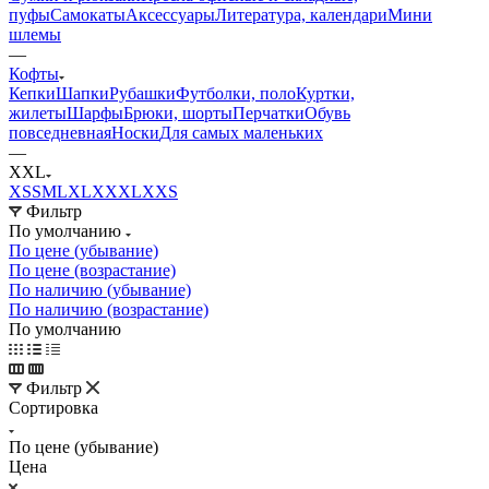
пуфы
Самокаты
Аксессуары
Литература, календари
Мини
шлемы
—
Кофты
Кепки
Шапки
Рубашки
Футболки, поло
Куртки,
жилеты
Шарфы
Брюки, шорты
Перчатки
Обувь
повседневная
Носки
Для самых маленьких
—
XXL
XS
S
M
L
XL
XXXL
XXS
Фильтр
По умолчанию
По цене (убывание)
По цене (возрастание)
По наличию (убывание)
По наличию (возрастание)
По умолчанию
Фильтр
Сортировка
По цене (убывание)
Цена