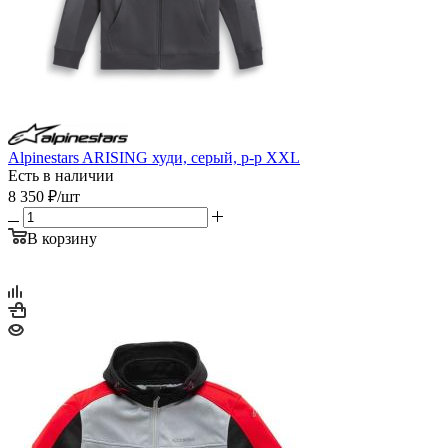
Alpinestars ARISING худи, серый, р-р XXL
Есть в наличии
8 350
₽
/шт
В корзину