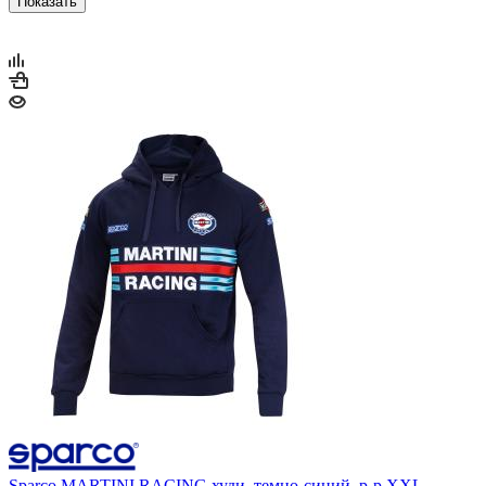
Показать
Sparco MARTINI RACING худи, темно-синий, р-р XXL