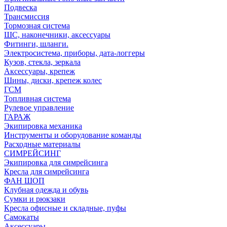
Подвеска
Трансмиссия
Тормозная система
ШС, наконечники, аксессуары
Фитинги, шланги.
Электросистема, приборы, дата-логгеры
Кузов, стекла, зеркала
Аксессуары, крепеж
Шины, диски, крепеж колес
ГСМ
Топливная система
Рулевое управление
ГАРАЖ
Экипировка механика
Инструменты и оборудование команды
Расходные материалы
СИМРЕЙСИНГ
Экипировка для симрейсинга
Кресла для симрейсинга
ФАН ШОП
Клубная одежда и обувь
Сумки и рюкзаки
Кресла офисные и складные, пуфы
Самокаты
Аксессуары