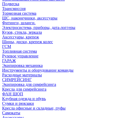
Подвеска
Трансмиссия
Тормозная система
ШС, наконечники, аксессуары
Фитинги, шланги.
Электросистема, приборы, дата-логгеры
Кузов, стекла, зеркала
Аксессуары, крепеж
Шины, диски, крепеж колес
ГСМ
Топливная система
Рулевое управление
ГАРАЖ
Экипировка механика
Инструменты и оборудование команды
Расходные материалы
СИМРЕЙСИНГ
Экипировка для симрейсинга
Кресла для симрейсинга
ФАН ШОП
Клубная одежда и обувь
Сумки и рюкзаки
Кресла офисные и складные, пуфы
Самокаты
Аксессуары