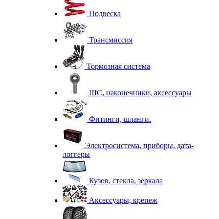
Подвеска
Трансмиссия
Тормозная система
ШС, наконечники, аксессуары
Фитинги, шланги.
Электросистема, приборы, дата-
логгеры
Кузов, стекла, зеркала
Аксессуары, крепеж