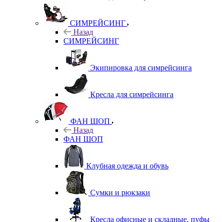
СИМРЕЙСИНГ
Назад
СИМРЕЙСИНГ
Экипировка для симрейсинга
Кресла для симрейсинга
ФАН ШОП
Назад
ФАН ШОП
Клубная одежда и обувь
Сумки и рюкзаки
Кресла офисные и складные, пуфы