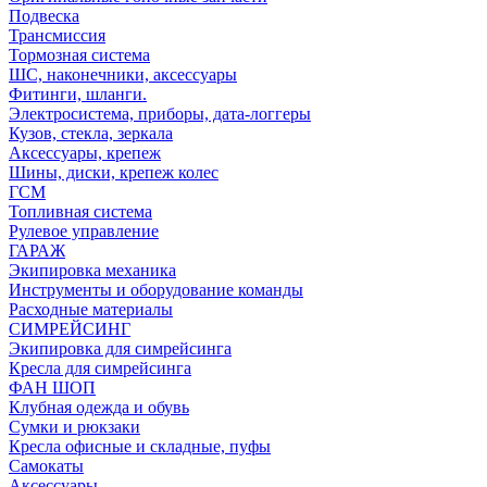
Подвеска
Трансмиссия
Тормозная система
ШС, наконечники, аксессуары
Фитинги, шланги.
Электросистема, приборы, дата-логгеры
Кузов, стекла, зеркала
Аксессуары, крепеж
Шины, диски, крепеж колес
ГСМ
Топливная система
Рулевое управление
ГАРАЖ
Экипировка механика
Инструменты и оборудование команды
Расходные материалы
СИМРЕЙСИНГ
Экипировка для симрейсинга
Кресла для симрейсинга
ФАН ШОП
Клубная одежда и обувь
Сумки и рюкзаки
Кресла офисные и складные, пуфы
Самокаты
Аксессуары