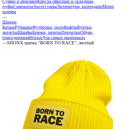
Сумки и рюкзаки
Кресла офисные и складные,
пуфы
Самокаты
Аксессуары
Литература, календари
Мини
шлемы
—
Шапки
Кепки
Рубашки
Футболки, поло
Кофты
Куртки,
жилеты
Шарфы
Брюки, шорты
Перчатки
Обувь
повседневная
Носки
Для самых маленьких
—
SHONX шапка "BORN TO RACE", желтый