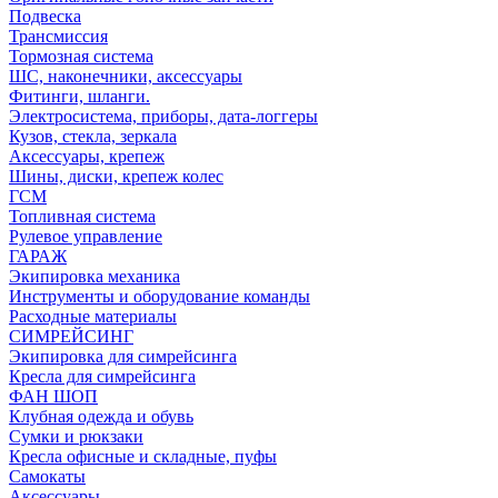
Подвеска
Трансмиссия
Тормозная система
ШС, наконечники, аксессуары
Фитинги, шланги.
Электросистема, приборы, дата-логгеры
Кузов, стекла, зеркала
Аксессуары, крепеж
Шины, диски, крепеж колес
ГСМ
Топливная система
Рулевое управление
ГАРАЖ
Экипировка механика
Инструменты и оборудование команды
Расходные материалы
СИМРЕЙСИНГ
Экипировка для симрейсинга
Кресла для симрейсинга
ФАН ШОП
Клубная одежда и обувь
Сумки и рюкзаки
Кресла офисные и складные, пуфы
Самокаты
Аксессуары