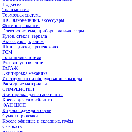
Подвеска
Трансмиссия
Тормозная система
ШС, наконечники, аксессуары
Фитинги, шланги.
Электросистема, приборы, дата-логгеры
Кузов, стекла, зеркала
Аксессуары, крепеж
Шины, диски, крепеж колес
ГСМ
Топливная система
Рулевое управление
ГАРАЖ
Экипировка механика
Инструменты и оборудование команды
Расходные материалы
СИМРЕЙСИНГ
Экипировка для симрейсинга
Кресла для симрейсинга
ФАН ШОП
Клубная одежда и обувь
Сумки и рюкзаки
Кресла офисные и складные, пуфы
Самокаты
Аксессуары