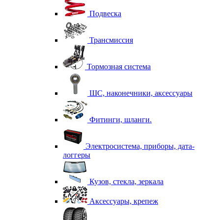
Подвеска
Трансмиссия
Тормозная система
ШС, наконечники, аксессуары
Фитинги, шланги.
Электросистема, приборы, дата-
логгеры
Кузов, стекла, зеркала
Аксессуары, крепеж