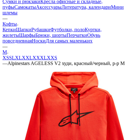
Сумки и рюкзаки
Кресла офисные и складные,
пуфы
Самокаты
Аксессуары
Литература, календари
Мини
шлемы
—
Кофты
Кепки
Шапки
Рубашки
Футболки, поло
Куртки,
жилеты
Шарфы
Брюки, шорты
Перчатки
Обувь
повседневная
Носки
Для самых маленьких
—
M
XS
S
L
XL
XXL
XXXL
XXS
—
Alpinestars AGELESS V2 худи, красный/черный, р-р M