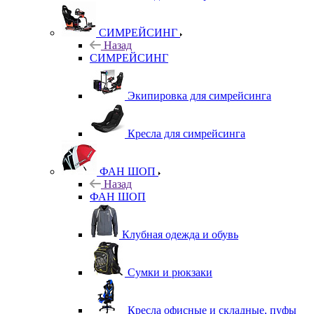
СИМРЕЙСИНГ
Назад
СИМРЕЙСИНГ
Экипировка для симрейсинга
Кресла для симрейсинга
ФАН ШОП
Назад
ФАН ШОП
Клубная одежда и обувь
Сумки и рюкзаки
Кресла офисные и складные, пуфы