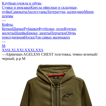
Клубная одежда и обувь
Сумки и рюкзаки
Кресла офисные и складные,
пуфы
Самокаты
Аксессуары
Литература, календари
Мини
шлемы
—
Кофты
Кепки
Шапки
Рубашки
Футболки, поло
Куртки,
жилеты
Шарфы
Брюки, шорты
Перчатки
Обувь
повседневная
Носки
Для самых маленьких
—
M
XS
S
L
XL
XXL
XXXL
XXS
—
Alpinestars AGELESS CHEST толстовка, темно-зеленый/
черный, р-р M