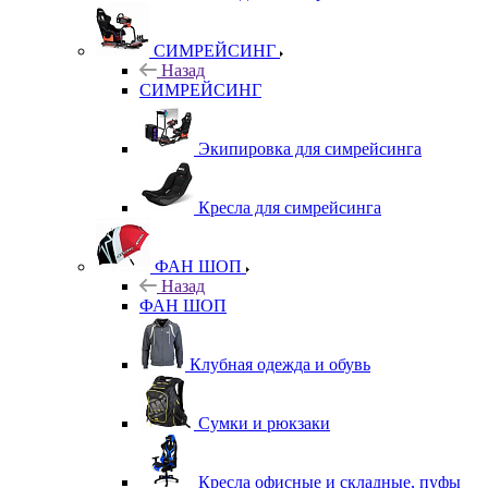
СИМРЕЙСИНГ
Назад
СИМРЕЙСИНГ
Экипировка для симрейсинга
Кресла для симрейсинга
ФАН ШОП
Назад
ФАН ШОП
Клубная одежда и обувь
Сумки и рюкзаки
Кресла офисные и складные, пуфы