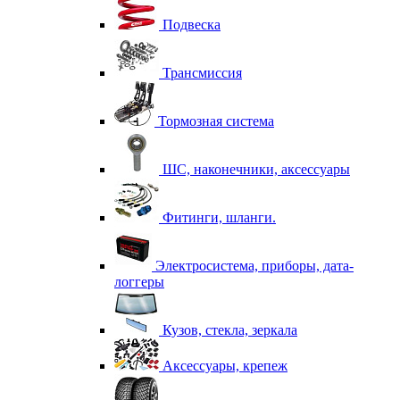
Подвеска
Трансмиссия
Тормозная система
ШС, наконечники, аксессуары
Фитинги, шланги.
Электросистема, приборы, дата-
логгеры
Кузов, стекла, зеркала
Аксессуары, крепеж