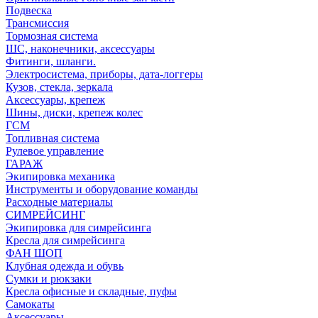
Подвеска
Трансмиссия
Тормозная система
ШС, наконечники, аксессуары
Фитинги, шланги.
Электросистема, приборы, дата-логгеры
Кузов, стекла, зеркала
Аксессуары, крепеж
Шины, диски, крепеж колес
ГСМ
Топливная система
Рулевое управление
ГАРАЖ
Экипировка механика
Инструменты и оборудование команды
Расходные материалы
СИМРЕЙСИНГ
Экипировка для симрейсинга
Кресла для симрейсинга
ФАН ШОП
Клубная одежда и обувь
Сумки и рюкзаки
Кресла офисные и складные, пуфы
Самокаты
Аксессуары