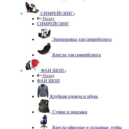
СИМРЕЙСИНГ
Назад
СИМРЕЙСИНГ
Экипировка для симрейсинга
Кресла для симрейсинга
ФАН ШОП
Назад
ФАН ШОП
Клубная одежда и обувь
Сумки и рюкзаки
Кресла офисные и складные, пуфы