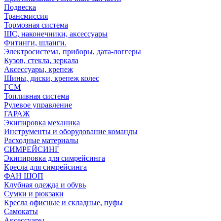
Подвеска
Трансмиссия
Тормозная система
ШС, наконечники, аксессуары
Фитинги, шланги.
Электросистема, приборы, дата-логгеры
Кузов, стекла, зеркала
Аксессуары, крепеж
Шины, диски, крепеж колес
ГСМ
Топливная система
Рулевое управление
ГАРАЖ
Экипировка механика
Инструменты и оборудование команды
Расходные материалы
СИМРЕЙСИНГ
Экипировка для симрейсинга
Кресла для симрейсинга
ФАН ШОП
Клубная одежда и обувь
Сумки и рюкзаки
Кресла офисные и складные, пуфы
Самокаты
Аксессуары