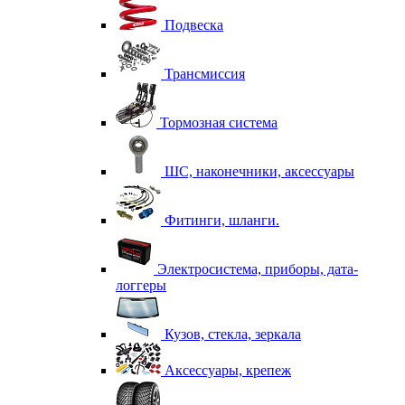
Подвеска
Трансмиссия
Тормозная система
ШС, наконечники, аксессуары
Фитинги, шланги.
Электросистема, приборы, дата-
логгеры
Кузов, стекла, зеркала
Аксессуары, крепеж