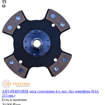
ART-PERFORM диск сцепления 4-х леп. без демпфера (KIA
215 мм.)
Есть в наличии
20 000
₽
/шт