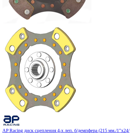
AP Racing диск сцепления 4-х леп. б/демпфера (215 мм./1"x24/