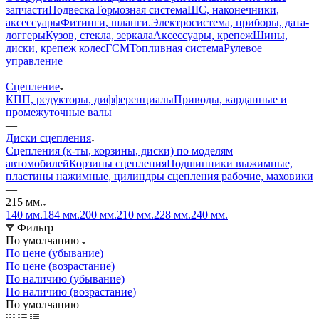
запчасти
Подвеска
Тормозная система
ШС, наконечники,
аксессуары
Фитинги, шланги.
Электросистема, приборы, дата-
логгеры
Кузов, стекла, зеркала
Аксессуары, крепеж
Шины,
диски, крепеж колес
ГСМ
Топливная система
Рулевое
управление
—
Сцепление
КПП, редукторы, дифференциалы
Приводы, карданные и
промежуточные валы
—
Диски сцепления
Сцепления (к-ты, корзины, диски) по моделям
автомобилей
Корзины сцепления
Подшипники выжимные,
пластины нажимные, цилиндры сцепления рабочие, маховики
—
215 мм.
140 мм.
184 мм.
200 мм.
210 мм.
228 мм.
240 мм.
Фильтр
По умолчанию
По цене (убывание)
По цене (возрастание)
По наличию (убывание)
По наличию (возрастание)
По умолчанию