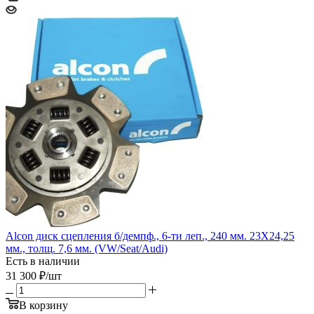
Alcon диск сцепления б/демпф., 6-ти леп., 240 мм. 23Х24,25
мм., толщ. 7,6 мм. (VW/Seat/Audi)
Есть в наличии
31 300
₽
/шт
В корзину