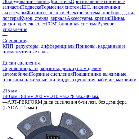
Оборудование салона
Двигатель
Оригинальные гоночные
запчасти
Подвеска
Тормозная система
ШС, наконечники,
аксессуары
Фитинги, шланги.
Электросистема, приборы, дата-
логгеры
Кузов, стекла, зеркала
Аксессуары, крепеж
Шины,
диски, крепеж колес
ГСМ
Топливная система
Рулевое
управление
—
Сцепление
КПП, редукторы, дифференциалы
Приводы, карданные и
промежуточные валы
—
Диски сцепления
Сцепления (к-ты, корзины, диски) по моделям
автомобилей
Корзины сцепления
Подшипники выжимные,
пластины нажимные, цилиндры сцепления рабочие, маховики
—
215 мм.
140 мм.
184 мм.
200 мм.
210 мм.
228 мм.
240 мм.
—
ART-PERFORM диск сцепления 6-ти леп. без демпфера
(LADA 215 мм.)