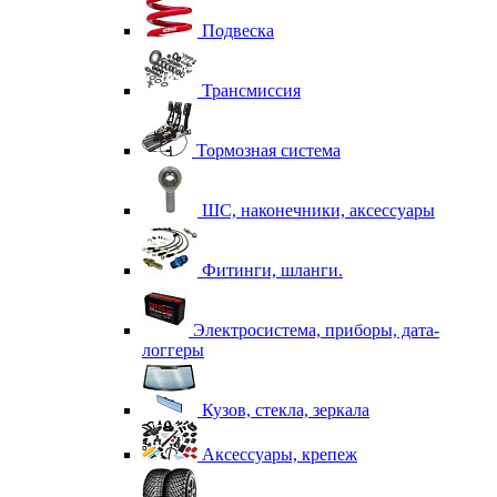
Подвеска
Трансмиссия
Тормозная система
ШС, наконечники, аксессуары
Фитинги, шланги.
Электросистема, приборы, дата-
логгеры
Кузов, стекла, зеркала
Аксессуары, крепеж