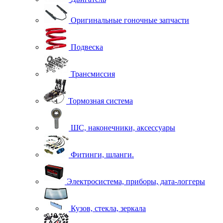
Оригинальные гоночные запчасти
Подвеска
Трансмиссия
Тормозная система
ШС, наконечники, аксессуары
Фитинги, шланги.
Электросистема, приборы, дата-логгеры
Кузов, стекла, зеркала