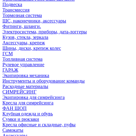
Подвеска
Трансмиссия
Тормозная система
ШС, наконечники, аксессуары
Фитинги, шланги.
Электросистема, приборы, дата-логгеры
Кузов, стекла, зеркала
Аксессуары, крепеж
Шины, диски, крепеж колес
ГСМ
Топливная система
Рулевое управление
ГАРАЖ
Экипировка механика
Инструменты и оборудование команды
Расходные материалы
СИМРЕЙСИНГ
Экипировка для симрейсинга
Кресла для симрейсинга
ФАН ШОП
Клубная одежда и обувь
Сумки и рюкзаки
Кресла офисные и складные, пуфы
Самокаты
Аксессуары