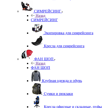
СИМРЕЙСИНГ
Назад
СИМРЕЙСИНГ
Экипировка для симрейсинга
Кресла для симрейсинга
ФАН ШОП
Назад
ФАН ШОП
Клубная одежда и обувь
Сумки и рюкзаки
Кресла офисные и складные, пуфы