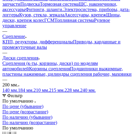
запчасти
Подвеска
Тормозная система
ШС, наконечники,
аксессуары
Фитинги, шланги.
Электросистема, приборы, дата-
логгеры
Кузов, стекла, зеркала
Аксессуары, крепеж
Шины,
диски, крепеж колес
ГСМ
Топливная система
Рулевое
управление
—
Сцепление
КПП, редукторы, дифференциалы
Приводы, карданные и
промежуточные валы
—
Диски сцепления
Сцепления (к-ты, корзины, диски) по моделям
автомобилей
Корзины сцепления
Подшипники выжимные,
пластины нажимные, цилиндры сцепления рабочие, маховики
—
200 мм.
140 мм.
184 мм.
210 мм.
215 мм.
228 мм.
240 мм.
Фильтр
По умолчанию
По цене (убывание)
По цене (возрастание)
По наличию (убывание)
По наличию (возрастание)
По умолчанию