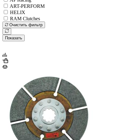
ART-PERFORM
HELIX
RAM Clutches
Очистить фильтр
Показать