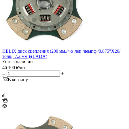
HELIX диск сцепления (200 мм./4-х леп./демпф./0.875"Х20/
толщ. 7.2 мм.)/(LADA)
Есть в наличии
46 100
₽
/шт
В корзину