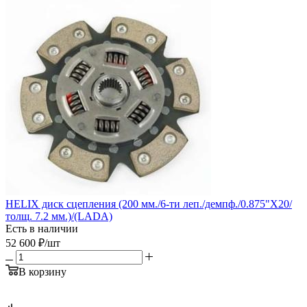
HELIX диск сцепления (200 мм./6-ти леп./демпф./0.875"Х20/
толщ. 7.2 мм.)/(LADA)
Есть в наличии
52 600
₽
/шт
В корзину