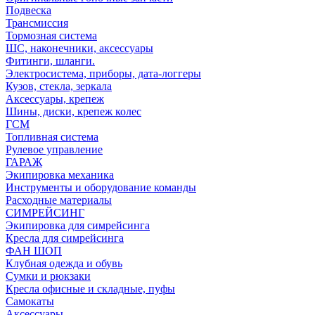
Подвеска
Трансмиссия
Тормозная система
ШС, наконечники, аксессуары
Фитинги, шланги.
Электросистема, приборы, дата-логгеры
Кузов, стекла, зеркала
Аксессуары, крепеж
Шины, диски, крепеж колес
ГСМ
Топливная система
Рулевое управление
ГАРАЖ
Экипировка механика
Инструменты и оборудование команды
Расходные материалы
СИМРЕЙСИНГ
Экипировка для симрейсинга
Кресла для симрейсинга
ФАН ШОП
Клубная одежда и обувь
Сумки и рюкзаки
Кресла офисные и складные, пуфы
Самокаты
Аксессуары