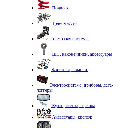
Подвеска
Трансмиссия
Тормозная система
ШС, наконечники, аксессуары
Фитинги, шланги.
Электросистема, приборы, дата-
логгеры
Кузов, стекла, зеркала
Аксессуары, крепеж