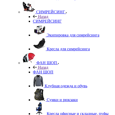
СИМРЕЙСИНГ
Назад
СИМРЕЙСИНГ
Экипировка для симрейсинга
Кресла для симрейсинга
ФАН ШОП
Назад
ФАН ШОП
Клубная одежда и обувь
Сумки и рюкзаки
Кресла офисные и складные, пуфы