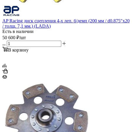
AP Racing диск сцепления 4-х леп. б/демп (200 мм / d0.875"x20
/ толщ. 7,1 мм.) (LADA)
Есть в наличии
50 600
₽
/шт
В корзину