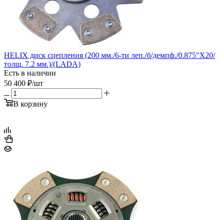
HELIX диск сцепления (200 мм./6-ти леп./б/демпф./0.875"Х20/
толщ. 7.2 мм.)/(LADA)
Есть в наличии
50 400
₽
/шт
В корзину