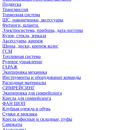
Подвеска
Трансмиссия
Тормозная система
ШС, наконечники, аксессуары
Фитинги, шланги.
Электросистема, приборы, дата-логгеры
Кузов, стекла, зеркала
Аксессуары, крепеж
Шины, диски, крепеж колес
ГСМ
Топливная система
Рулевое управление
ГАРАЖ
Экипировка механика
Инструменты и оборудование команды
Расходные материалы
СИМРЕЙСИНГ
Экипировка для симрейсинга
Кресла для симрейсинга
ФАН ШОП
Клубная одежда и обувь
Сумки и рюкзаки
Кресла офисные и складные, пуфы
Самокаты
Аксессуары