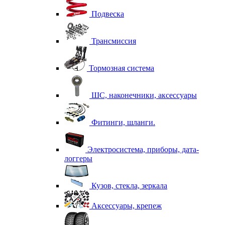
Подвеска
Трансмиссия
Тормозная система
ШС, наконечники, аксессуары
Фитинги, шланги.
Электросистема, приборы, дата-
логгеры
Кузов, стекла, зеркала
Аксессуары, крепеж