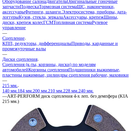
Оборудование салона
Двигатель
Оригинальные гоночные
запчасти
Подвеска
Тормозная система
ШС, наконечники,
аксессуары
Фитинги, шланги.
Электросистема, приборы, дата-
логгеры
Кузов, стекла, зеркала
Аксессуары, крепеж
Шины,
диски, крепеж колес
ГСМ
Топливная система
Рулевое
управление
—
Сцепление
КПП, редукторы, дифференциалы
Приводы, карданные и
промежуточные валы
—
Диски сцепления
Сцепления (к-ты, корзины, диски) по моделям
автомобилей
Корзины сцепления
Подшипники выжимные,
пластины нажимные, цилиндры сцепления рабочие, маховики
—
215 мм.
140 мм.
184 мм.
200 мм.
210 мм.
228 мм.
240 мм.
—
ART-PERFORM диск сцепления 4-х леп. без демпфера (KIA
215 мм.)