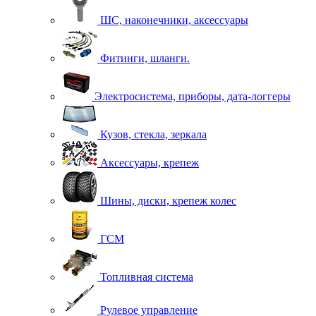
ШС, наконечники, аксессуары
Фитинги, шланги.
Электросистема, приборы, дата-логгеры
Кузов, стекла, зеркала
Аксессуары, крепеж
Шины, диски, крепеж колес
ГСМ
Топливная система
Рулевое управление