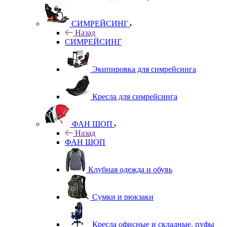
СИМРЕЙСИНГ
Назад
СИМРЕЙСИНГ
Экипировка для симрейсинга
Кресла для симрейсинга
ФАН ШОП
Назад
ФАН ШОП
Клубная одежда и обувь
Сумки и рюкзаки
Кресла офисные и складные, пуфы