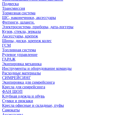
Подвеска
Трансмиссия
Тормозная система
ШС, наконечники, аксессуары
Фитинги, шланги.
Электросистема, приборы, дата-логгеры
Кузов, стекла, зеркала
Аксессуары, крепеж
Шины, диски, крепеж колес
ГСМ
Топливная система
Рулевое управление
ГАРАЖ
Экипировка механика
Инструменты и оборудование команды
Расходные материалы
СИМРЕЙСИНГ
Экипировка для симрейсинга
Кресла для симрейсинга
ФАН ШОП
Клубная одежда и обувь
Сумки и рюкзаки
Кресла офисные и складные, пуфы
Самокаты
Аксессуары