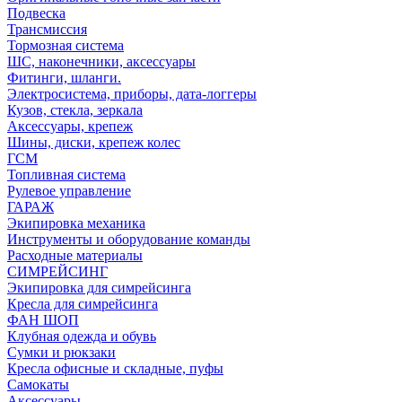
Подвеска
Трансмиссия
Тормозная система
ШС, наконечники, аксессуары
Фитинги, шланги.
Электросистема, приборы, дата-логгеры
Кузов, стекла, зеркала
Аксессуары, крепеж
Шины, диски, крепеж колес
ГСМ
Топливная система
Рулевое управление
ГАРАЖ
Экипировка механика
Инструменты и оборудование команды
Расходные материалы
СИМРЕЙСИНГ
Экипировка для симрейсинга
Кресла для симрейсинга
ФАН ШОП
Клубная одежда и обувь
Сумки и рюкзаки
Кресла офисные и складные, пуфы
Самокаты
Аксессуары