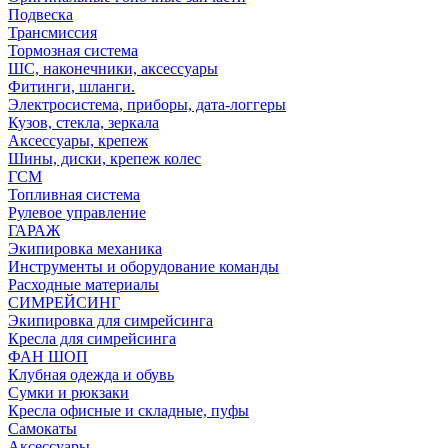
Подвеска
Трансмиссия
Тормозная система
ШС, наконечники, аксессуары
Фитинги, шланги.
Электросистема, приборы, дата-логгеры
Кузов, стекла, зеркала
Аксессуары, крепеж
Шины, диски, крепеж колес
ГСМ
Топливная система
Рулевое управление
ГАРАЖ
Экипировка механика
Инструменты и оборудование команды
Расходные материалы
СИМРЕЙСИНГ
Экипировка для симрейсинга
Кресла для симрейсинга
ФАН ШОП
Клубная одежда и обувь
Сумки и рюкзаки
Кресла офисные и складные, пуфы
Самокаты
Аксессуары