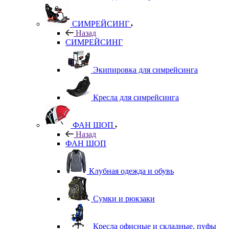
СИМРЕЙСИНГ
Назад
СИМРЕЙСИНГ
Экипировка для симрейсинга
Кресла для симрейсинга
ФАН ШОП
Назад
ФАН ШОП
Клубная одежда и обувь
Сумки и рюкзаки
Кресла офисные и складные, пуфы