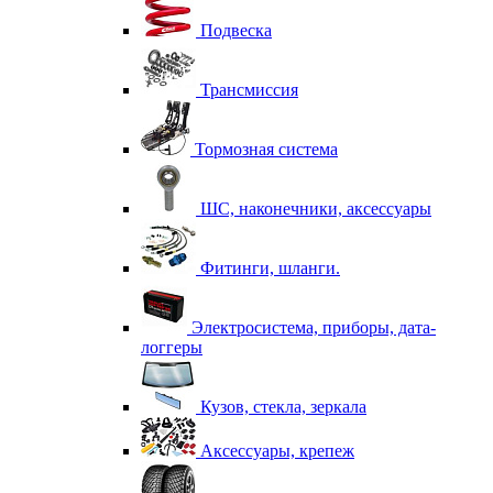
Подвеска
Трансмиссия
Тормозная система
ШС, наконечники, аксессуары
Фитинги, шланги.
Электросистема, приборы, дата-
логгеры
Кузов, стекла, зеркала
Аксессуары, крепеж