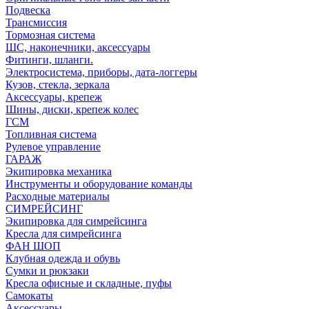
Подвеска
Трансмиссия
Тормозная система
ШС, наконечники, аксессуары
Фитинги, шланги.
Электросистема, приборы, дата-логгеры
Кузов, стекла, зеркала
Аксессуары, крепеж
Шины, диски, крепеж колес
ГСМ
Топливная система
Рулевое управление
ГАРАЖ
Экипировка механика
Инструменты и оборудование команды
Расходные материалы
СИМРЕЙСИНГ
Экипировка для симрейсинга
Кресла для симрейсинга
ФАН ШОП
Клубная одежда и обувь
Сумки и рюкзаки
Кресла офисные и складные, пуфы
Самокаты
Аксессуары