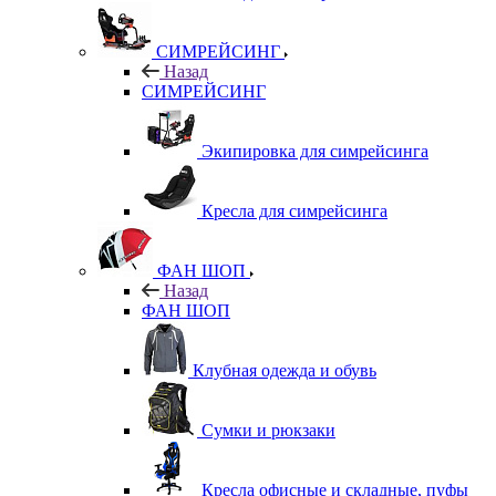
СИМРЕЙСИНГ
Назад
СИМРЕЙСИНГ
Экипировка для симрейсинга
Кресла для симрейсинга
ФАН ШОП
Назад
ФАН ШОП
Клубная одежда и обувь
Сумки и рюкзаки
Кресла офисные и складные, пуфы