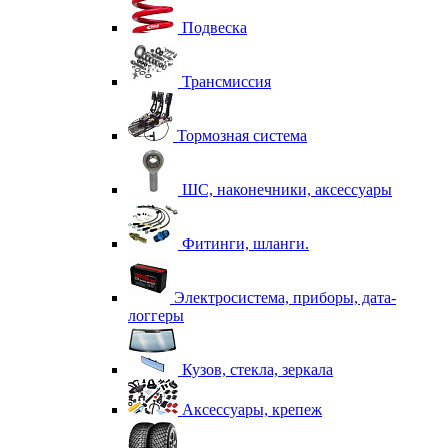
Подвеска
Трансмиссия
Тормозная система
ШС, наконечники, аксессуары
Фитинги, шланги.
Электросистема, приборы, дата-
логгеры
Кузов, стекла, зеркала
Аксессуары, крепеж