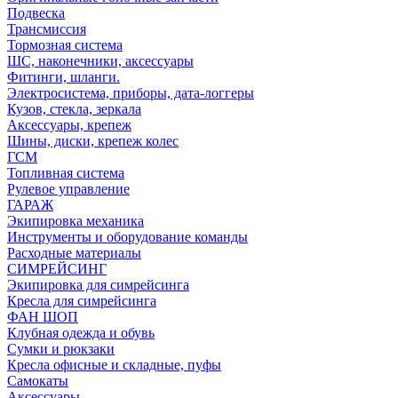
Подвеска
Трансмиссия
Тормозная система
ШС, наконечники, аксессуары
Фитинги, шланги.
Электросистема, приборы, дата-логгеры
Кузов, стекла, зеркала
Аксессуары, крепеж
Шины, диски, крепеж колес
ГСМ
Топливная система
Рулевое управление
ГАРАЖ
Экипировка механика
Инструменты и оборудование команды
Расходные материалы
СИМРЕЙСИНГ
Экипировка для симрейсинга
Кресла для симрейсинга
ФАН ШОП
Клубная одежда и обувь
Сумки и рюкзаки
Кресла офисные и складные, пуфы
Самокаты
Аксессуары