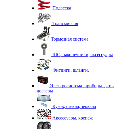
Подвеска
Трансмиссия
Тормозная система
ШС, наконечники, аксессуары
Фитинги, шланги.
Электросистема, приборы, дата-
логгеры
Кузов, стекла, зеркала
Аксессуары, крепеж