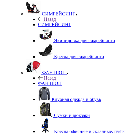
СИМРЕЙСИНГ
Назад
СИМРЕЙСИНГ
Экипировка для симрейсинга
Кресла для симрейсинга
ФАН ШОП
Назад
ФАН ШОП
Клубная одежда и обувь
Сумки и рюкзаки
Кресла офисные и складные, пуфы