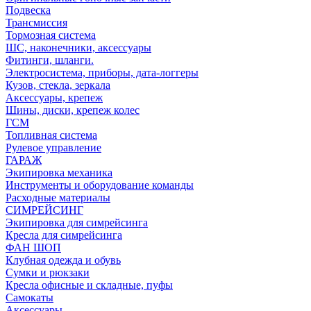
Подвеска
Трансмиссия
Тормозная система
ШС, наконечники, аксессуары
Фитинги, шланги.
Электросистема, приборы, дата-логгеры
Кузов, стекла, зеркала
Аксессуары, крепеж
Шины, диски, крепеж колес
ГСМ
Топливная система
Рулевое управление
ГАРАЖ
Экипировка механика
Инструменты и оборудование команды
Расходные материалы
СИМРЕЙСИНГ
Экипировка для симрейсинга
Кресла для симрейсинга
ФАН ШОП
Клубная одежда и обувь
Сумки и рюкзаки
Кресла офисные и складные, пуфы
Самокаты
Аксессуары