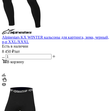
Alpinestars KX WINTER кальсоны для картинга, зима, черный,
р-р XXL/XXXL
Есть в наличии
8 450
₽
/шт
В корзину