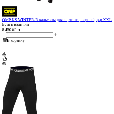
OMP KS WINTER-R кальсоны для картинга, черный, р-р XXL
Есть в наличии
8 450
₽
/шт
В корзину