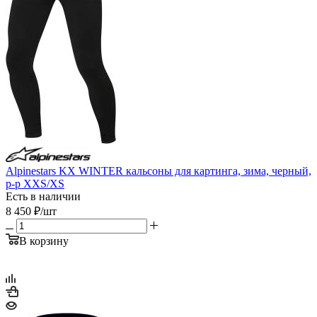
Alpinestars KX WINTER кальсоны для картинга, зима, черный,
р-р XXS/XS
Есть в наличии
8 450
₽
/шт
В корзину