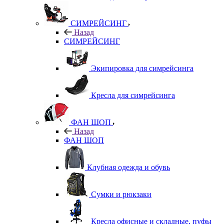
СИМРЕЙСИНГ
Назад
СИМРЕЙСИНГ
Экипировка для симрейсинга
Кресла для симрейсинга
ФАН ШОП
Назад
ФАН ШОП
Клубная одежда и обувь
Сумки и рюкзаки
Кресла офисные и складные, пуфы