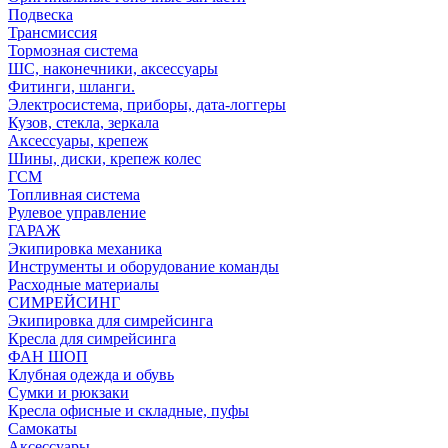
Подвеска
Трансмиссия
Тормозная система
ШС, наконечники, аксессуары
Фитинги, шланги.
Электросистема, приборы, дата-логгеры
Кузов, стекла, зеркала
Аксессуары, крепеж
Шины, диски, крепеж колес
ГСМ
Топливная система
Рулевое управление
ГАРАЖ
Экипировка механика
Инструменты и оборудование команды
Расходные материалы
СИМРЕЙСИНГ
Экипировка для симрейсинга
Кресла для симрейсинга
ФАН ШОП
Клубная одежда и обувь
Сумки и рюкзаки
Кресла офисные и складные, пуфы
Самокаты
Аксессуары