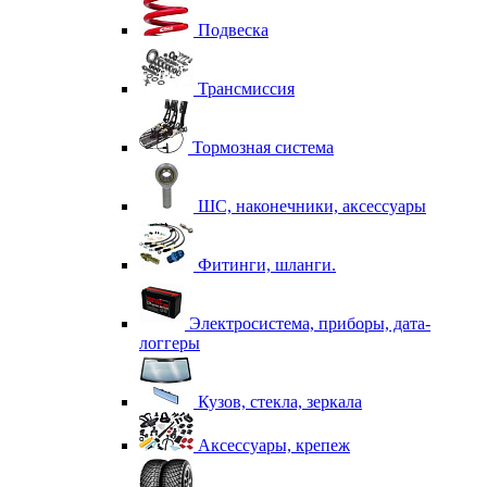
Подвеска
Трансмиссия
Тормозная система
ШС, наконечники, аксессуары
Фитинги, шланги.
Электросистема, приборы, дата-
логгеры
Кузов, стекла, зеркала
Аксессуары, крепеж