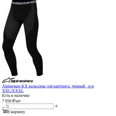
Alpinestars KX кальсоны для картинга, черный , р-р
XXL/XXXL
Есть в наличии
7 050
₽
/шт
В корзину