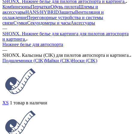
SHONX. Нижнее белье для пилотов автоспорта и картинга.
Комбинезоны
Перчатки
Обувь пилота
Шлемы и
аксессуары
HANS/HYBRID
Защиты
Вентиляция и
охлаждение
Переговорные устройства и системы
связи
Сумки
Секундомеры и часы
Аксессуары
—
SHONX. Нижнее белье для картинга для пилотов автоспорта
и картинга.
Нижнее белье для автоспорта
—
SHONX. Кальсоны (CIK) для пилотов автоспорта и картинга.
Подшлемники (CIK)
Майки (CIK)
Носки (CIK)
XS
1 товар в наличии