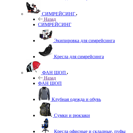
СИМРЕЙСИНГ
Назад
СИМРЕЙСИНГ
Экипировка для симрейсинга
Кресла для симрейсинга
ФАН ШОП
Назад
ФАН ШОП
Клубная одежда и обувь
Сумки и рюкзаки
Кресла офисные и складные, пуфы