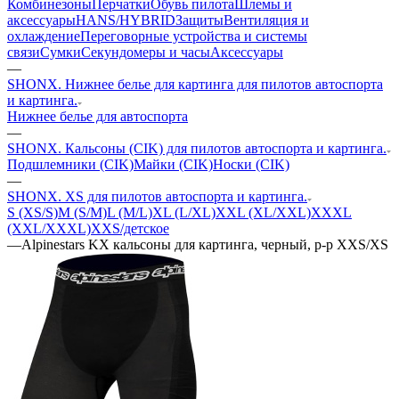
Комбинезоны
Перчатки
Обувь пилота
Шлемы и
аксессуары
HANS/HYBRID
Защиты
Вентиляция и
охлаждение
Переговорные устройства и системы
связи
Сумки
Секундомеры и часы
Аксессуары
—
SHONX. Нижнее белье для картинга для пилотов автоспорта
и картинга.
Нижнее белье для автоспорта
—
SHONX. Кальсоны (CIK) для пилотов автоспорта и картинга.
Подшлемники (CIK)
Майки (CIK)
Носки (CIK)
—
SHONX. XS для пилотов автоспорта и картинга.
S (XS/S)
M (S/M)
L (M/L)
XL (L/XL)
XXL (XL/XXL)
XXXL
(XXL/XXXL)
XXS/детское
—
Alpinestars KX кальсоны для картинга, черный, р-р XXS/XS