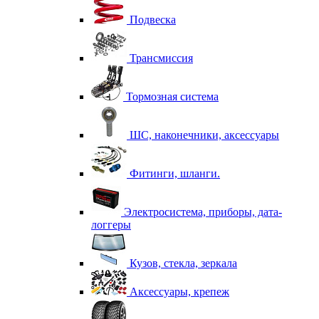
Подвеска
Трансмиссия
Тормозная система
ШС, наконечники, аксессуары
Фитинги, шланги.
Электросистема, приборы, дата-
логгеры
Кузов, стекла, зеркала
Аксессуары, крепеж