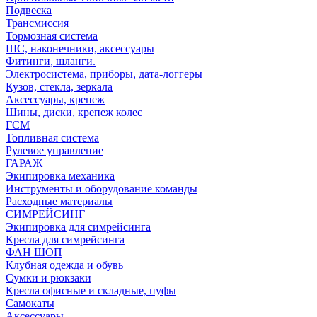
Подвеска
Трансмиссия
Тормозная система
ШС, наконечники, аксессуары
Фитинги, шланги.
Электросистема, приборы, дата-логгеры
Кузов, стекла, зеркала
Аксессуары, крепеж
Шины, диски, крепеж колес
ГСМ
Топливная система
Рулевое управление
ГАРАЖ
Экипировка механика
Инструменты и оборудование команды
Расходные материалы
СИМРЕЙСИНГ
Экипировка для симрейсинга
Кресла для симрейсинга
ФАН ШОП
Клубная одежда и обувь
Сумки и рюкзаки
Кресла офисные и складные, пуфы
Самокаты
Аксессуары