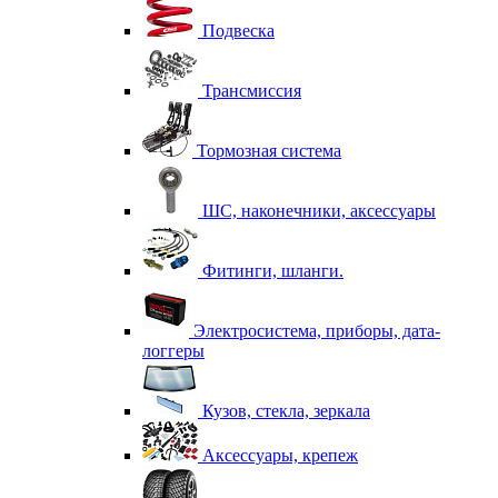
Подвеска
Трансмиссия
Тормозная система
ШС, наконечники, аксессуары
Фитинги, шланги.
Электросистема, приборы, дата-
логгеры
Кузов, стекла, зеркала
Аксессуары, крепеж