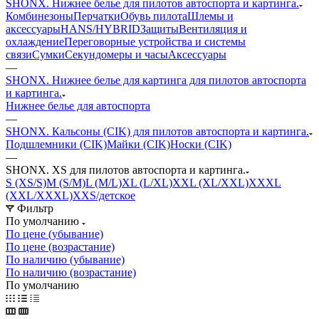
SHONX. Нижнее белье для пилотов автоспорта и картинга.
Комбинезоны
Перчатки
Обувь пилота
Шлемы и
аксессуары
HANS/HYBRID
Защиты
Вентиляция и
охлаждение
Переговорные устройства и системы
связи
Сумки
Секундомеры и часы
Аксессуары
—
SHONX. Нижнее белье для картинга для пилотов автоспорта
и картинга.
Нижнее белье для автоспорта
—
SHONX. Кальсоны (CIK) для пилотов автоспорта и картинга.
Подшлемники (CIK)
Майки (CIK)
Носки (CIK)
—
SHONX. XS для пилотов автоспорта и картинга.
S (XS/S)
M (S/M)
L (M/L)
XL (L/XL)
XXL (XL/XXL)
XXXL
(XXL/XXXL)
XXS/детское
Фильтр
По умолчанию
По цене (убывание)
По цене (возрастание)
По наличию (убывание)
По наличию (возрастание)
По умолчанию