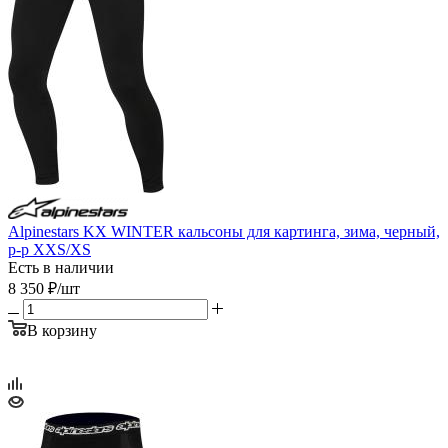
Alpinestars KX WINTER кальсоны для картинга, зима, черный,
р-р XXS/XS
Есть в наличии
8 350
₽
/шт
В корзину