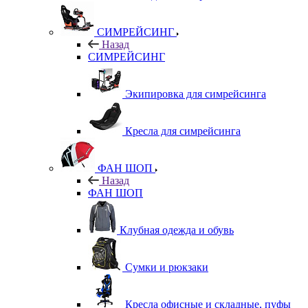
СИМРЕЙСИНГ
Назад
СИМРЕЙСИНГ
Экипировка для симрейсинга
Кресла для симрейсинга
ФАН ШОП
Назад
ФАН ШОП
Клубная одежда и обувь
Сумки и рюкзаки
Кресла офисные и складные, пуфы