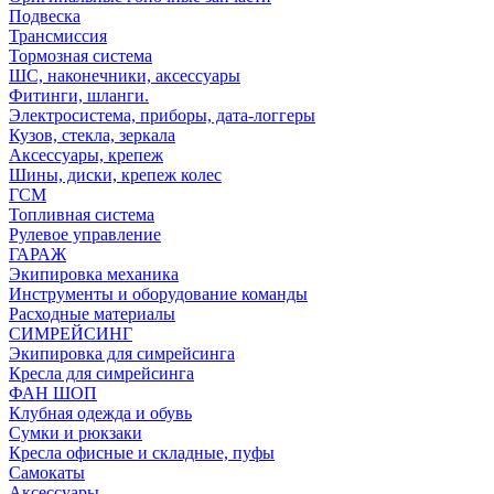
Подвеска
Трансмиссия
Тормозная система
ШС, наконечники, аксессуары
Фитинги, шланги.
Электросистема, приборы, дата-логгеры
Кузов, стекла, зеркала
Аксессуары, крепеж
Шины, диски, крепеж колес
ГСМ
Топливная система
Рулевое управление
ГАРАЖ
Экипировка механика
Инструменты и оборудование команды
Расходные материалы
СИМРЕЙСИНГ
Экипировка для симрейсинга
Кресла для симрейсинга
ФАН ШОП
Клубная одежда и обувь
Сумки и рюкзаки
Кресла офисные и складные, пуфы
Самокаты
Аксессуары