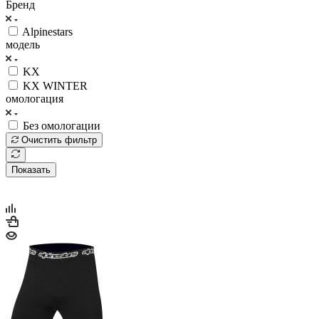
Бренд
Alpinestars
модель
KX
KX WINTER
омологация
Без омологации
Очистить фильтр
Показать