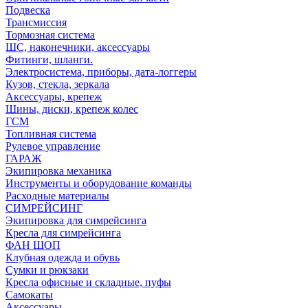
Подвеска
Трансмиссия
Тормозная система
ШС, наконечники, аксессуары
Фитинги, шланги.
Электросистема, приборы, дата-логгеры
Кузов, стекла, зеркала
Аксессуары, крепеж
Шины, диски, крепеж колес
ГСМ
Топливная система
Рулевое управление
ГАРАЖ
Экипировка механика
Инструменты и оборудование команды
Расходные материалы
СИМРЕЙСИНГ
Экипировка для симрейсинга
Кресла для симрейсинга
ФАН ШОП
Клубная одежда и обувь
Сумки и рюкзаки
Кресла офисные и складные, пуфы
Самокаты
Аксессуары