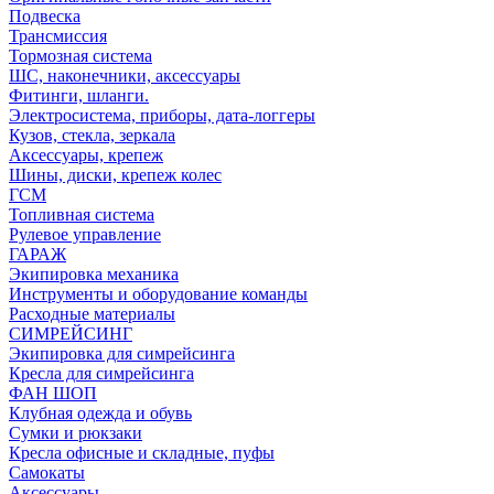
Подвеска
Трансмиссия
Тормозная система
ШС, наконечники, аксессуары
Фитинги, шланги.
Электросистема, приборы, дата-логгеры
Кузов, стекла, зеркала
Аксессуары, крепеж
Шины, диски, крепеж колес
ГСМ
Топливная система
Рулевое управление
ГАРАЖ
Экипировка механика
Инструменты и оборудование команды
Расходные материалы
СИМРЕЙСИНГ
Экипировка для симрейсинга
Кресла для симрейсинга
ФАН ШОП
Клубная одежда и обувь
Сумки и рюкзаки
Кресла офисные и складные, пуфы
Самокаты
Аксессуары